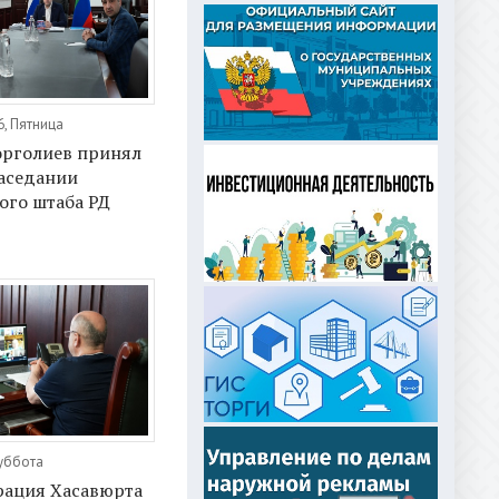
6, Пятница
орголиев принял
заседании
ого штаба РД
Суббота
ация Хасавюрта