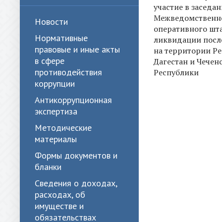
участие в заседа
Межведомственн
Новости
оперативного шта
Нормативные
ликвидации посл
правовые и иные акты
на территории Р
в сфере
Дагестан и Чечен
противодействия
Республики
коррупции
Антикоррупционная
экспертиза
Методические
материалы
Формы документов и
бланки
Сведения о доходах,
расходах, об
имуществе и
обязательствах