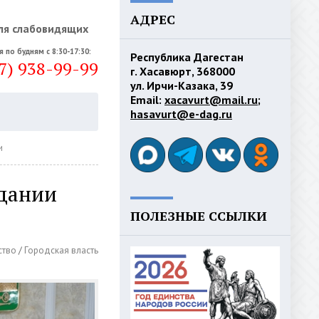
АДРЕС
ля слабовидящих
я по будням с 8:30-17:30:
Республика Дагестан
7) 938-99-99
г. Хасавюрт, 368000
ул. Ирчи-Казака, 39
Email:
xacavurt@mail.ru
;
hasavurt@e-dag.ru
и
едании
ПОЛЕЗНЫЕ ССЫЛКИ
ство
/
Городская власть