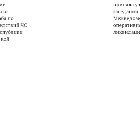
нии
приняла уч
ого
заседании
ба по
Межведомс
едствий ЧС
оперативно
еспублики
ликвидаци
ской