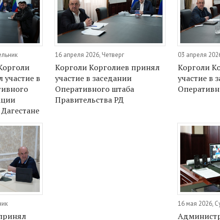
ельник
16 апреля 2026, Четверг
03 апреля 202
Корголи
Корголи Корголиев принял
Корголи К
 участие в
участие в заседании
участие в 
тивного
Оперативного штаба
Оперативн
ации
Правительства РД
 Дагестане
ник
16 мая 2026, 
 принял
Администр