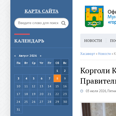
КАРТА САЙТА
КАЛЕНДАРЬ
НОВОСТИ
ПО
ГОРОДСКАЯ СРЕ
Хасавюрт
»
Новости
» К
«
Август 2026 »
Пн
Вт
Ср
Чт
Пт
Сб
Вс
Корголи К
1
2
Правител
3
4
5
6
7
8
9
10
11
12
13
14
15
16
03 июля 2026, Пятн
17
18
19
20
21
22
23
24
25
26
27
28
29
30
31