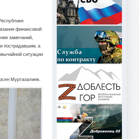
Республике
казания финансовой
ния замечаний,
и пострадавшим, а
езвычайной ситуации
рсен Муртазалиев.