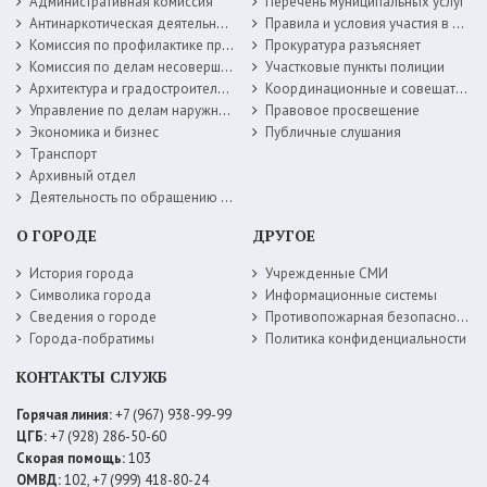
Административная комиссия
Перечень муниципальных услуг
Антинаркотическая деятельность
Правила и условия участия в жилищных программах
Комиссия по профилактике правонарушений
Прокуратура разъясняет
Комиссия по делам несовершеннолетних
Участковые пункты полиции
Архитектура и градостроительство
Координационные и совещательные органы
Управление по делам наружной рекламы
Правовое просвещение
Экономика и бизнес
Публичные слушания
Транспорт
Архивный отдел
Деятельность по обращению с животными без владельцев
О ГОРОДЕ
ДРУГОЕ
История города
Учрежденные СМИ
Символика города
Информационные системы
Сведения о городе
Противопожарная безопасность
Города-побратимы
Политика конфиденциальности
КОНТАКТЫ СЛУЖБ
Горячая линия:
+7 (967) 938-99-99
ЦГБ:
+7 (928) 286-50-60
Скорая помощь:
103
ОМВД:
102, +7 (999) 418-80-24