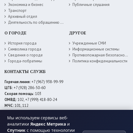
Экономика и бизнес
Публичные слушания
Транспорт
Архивный отдел
Деятельность по обращению с животными без владельцев
О ГОРОДЕ
ДРУГОЕ
История города
Учрежденные СМИ
Символика города
Информационные системы
Сведения о городе
Противопожарная безопасность
Города-побратимы
Политика конфиденциальности
КОНТАКТЫ СЛУЖБ
Горячая линия:
+7 (967) 938-99-99
ЦГБ:
+7 (928) 286-50-60
Скорая помощь:
103
ОМВД:
102, +7 (999) 418-80-24
МЧС:
101, 112
ЕДДС:
+7 (928) 576-09-83
Мы используем сервисы веб-
Электросети:
+7 (800) 220-02-20
Даггаз:
+7 (928) 980-64-04
аналитики
Яндекс Метрика
и
Горводоснаб:
+7 (928) 559-59-74
Спутник
с помощью технологии