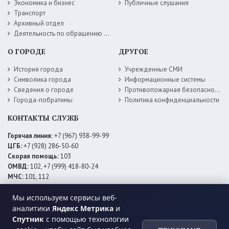
Экономика и бизнес
Публичные слушания
Транспорт
Архивный отдел
Деятельность по обращению с животными без владельцев
О ГОРОДЕ
ДРУГОЕ
История города
Учрежденные СМИ
Символика города
Информационные системы
Сведения о городе
Противопожарная безопасность
Города-побратимы
Политика конфиденциальности
КОНТАКТЫ СЛУЖБ
Горячая линия:
+7 (967) 938-99-99
ЦГБ:
+7 (928) 286-50-60
Скорая помощь:
103
ОМВД:
102, +7 (999) 418-80-24
МЧС:
101, 112
ЕДДС:
+7 (928) 576-09-83
Мы используем сервисы веб-
Электросети:
+7 (800) 220-02-20
Даггаз:
+7 (928) 980-64-04
аналитики
Яндекс Метрика
и
Горводоснаб:
+7 (928) 559-59-74
Спутник
с помощью технологии
Теплоснаб:
+7 (928) 873-27-09