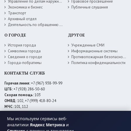
Управление по делам наружной рекламы
Правовое просвещение
Экономика и бизнес
Публичные слушания
Транспорт
Архивный отдел
Деятельность по обращению с животными без владельцев
О ГОРОДЕ
ДРУГОЕ
История города
Учрежденные СМИ
Символика города
Информационные системы
Сведения о городе
Противопожарная безопасность
Города-побратимы
Политика конфиденциальности
КОНТАКТЫ СЛУЖБ
Горячая линия:
+7 (967) 938-99-99
ЦГБ:
+7 (928) 286-50-60
Скорая помощь:
103
ОМВД:
102, +7 (999) 418-80-24
МЧС:
101, 112
ЕДДС:
+7 (928) 576-09-83
Мы используем сервисы веб-
Электросети:
+7 (800) 220-02-20
Даггаз:
+7 (928) 980-64-04
аналитики
Яндекс Метрика
и
Горводоснаб:
+7 (928) 559-59-74
Спутник
с помощью технологии