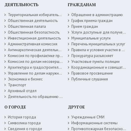
ДЕЯТЕЛЬНОСТЬ
ГРАЖДАНАМ
Территориальная избирательная комиссия
Обращение в администрацию
Общественная деятельность
График приема граждан
Общественная палата
Прием граждан
Общественная безопастность
Услуги доступные для получения в электронной форме
Инвестиционная деятельность
Муниципальные услуги
Административная комиссия
Перечень муниципальных услуг
Антинаркотическая деятельность
Правила и условия участия в жилищных программах
Комиссия по профилактике правонарушений
Прокуратура разъясняет
Комиссия по делам несовершеннолетних
Участковые пункты полиции
Архитектура и градостроительство
Координационные и совещательные органы
Управление по делам наружной рекламы
Правовое просвещение
Экономика и бизнес
Публичные слушания
Транспорт
Архивный отдел
Деятельность по обращению с животными без владельцев
О ГОРОДЕ
ДРУГОЕ
История города
Учрежденные СМИ
Символика города
Информационные системы
Сведения о городе
Противопожарная безопасность