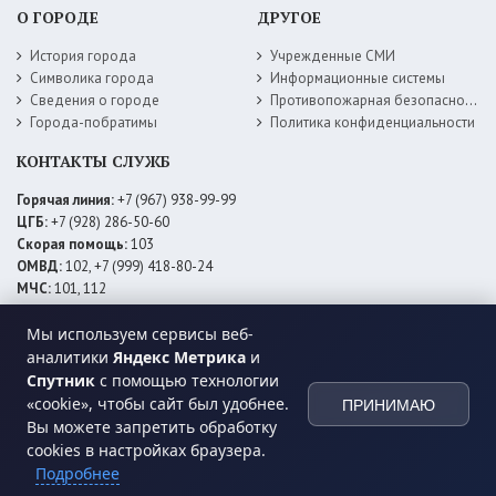
О ГОРОДЕ
ДРУГОЕ
История города
Учрежденные СМИ
Символика города
Информационные системы
Сведения о городе
Противопожарная безопасность
Города-побратимы
Политика конфиденциальности
КОНТАКТЫ СЛУЖБ
Горячая линия:
+7 (967) 938-99-99
ЦГБ:
+7 (928) 286-50-60
Скорая помощь:
103
ОМВД:
102, +7 (999) 418-80-24
МЧС:
101, 112
ЕДДС:
+7 (928) 576-09-83
Мы используем сервисы веб-
Электросети:
+7 (800) 220-02-20
Даггаз:
+7 (928) 980-64-04
аналитики
Яндекс Метрика
и
Горводоснаб:
+7 (928) 559-59-74
Спутник
с помощью технологии
Теплоснаб:
+7 (928) 873-27-09
«cookie», чтобы сайт был удобнее.
ПРИНИМАЮ
МФЦ:
+7 (938) 777-82-44
Вы можете запретить обработку
cookies в настройках браузера.
Подробнее
© 2026 Администрация
МО ГО «город Хасавюрт»