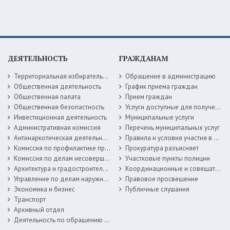
ДЕЯТЕЛЬНОСТЬ
ГРАЖДАНАМ
Территориальная избирательная комиссия
Обращение в администрацию
Общественная деятельность
График приема граждан
Общественная палата
Прием граждан
Общественная безопастность
Услуги доступные для получения в электронной форме
Инвестиционная деятельность
Муниципальные услуги
Административная комиссия
Перечень муниципальных услуг
Антинаркотическая деятельность
Правила и условия участия в жилищных программах
Комиссия по профилактике правонарушений
Прокуратура разъясняет
Комиссия по делам несовершеннолетних
Участковые пункты полиции
Архитектура и градостроительство
Координационные и совещательные органы
Управление по делам наружной рекламы
Правовое просвещение
Экономика и бизнес
Публичные слушания
Транспорт
Архивный отдел
Деятельность по обращению с животными без владельцев