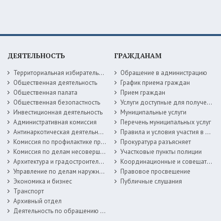
ДЕЯТЕЛЬНОСТЬ
ГРАЖДАНАМ
Территориальная избирательная комиссия
Обращение в администрацию
Общественная деятельность
График приема граждан
Общественная палата
Прием граждан
Общественная безопастность
Услуги доступные для получения в электронной форме
Инвестиционная деятельность
Муниципальные услуги
Административная комиссия
Перечень муниципальных услуг
Антинаркотическая деятельность
Правила и условия участия в жилищных программах
Комиссия по профилактике правонарушений
Прокуратура разъясняет
Комиссия по делам несовершеннолетних
Участковые пункты полиции
Архитектура и градостроительство
Координационные и совещательные органы
Управление по делам наружной рекламы
Правовое просвещение
Экономика и бизнес
Публичные слушания
Транспорт
Архивный отдел
Деятельность по обращению с животными без владельцев