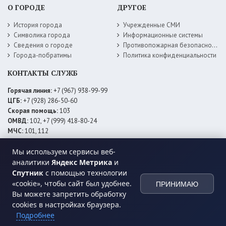
О ГОРОДЕ
ДРУГОЕ
История города
Учрежденные СМИ
Символика города
Информационные системы
Сведения о городе
Противопожарная безопасность
Города-побратимы
Политика конфиденциальности
КОНТАКТЫ СЛУЖБ
Горячая линия:
+7 (967) 938-99-99
ЦГБ:
+7 (928) 286-50-60
Скорая помощь:
103
ОМВД:
102, +7 (999) 418-80-24
МЧС:
101, 112
ЕДДС:
+7 (928) 576-09-83
Мы используем сервисы веб-
Электросети:
+7 (800) 220-02-20
Даггаз:
+7 (928) 980-64-04
аналитики
Яндекс Метрика
и
Горводоснаб:
+7 (928) 559-59-74
Спутник
с помощью технологии
Теплоснаб:
+7 (928) 873-27-09
«cookie», чтобы сайт был удобнее.
ПРИНИМАЮ
МФЦ:
+7 (938) 777-82-44
Вы можете запретить обработку
cookies в настройках браузера.
Подробнее
© 2026 Администрация
МО ГО «город Хасавюрт»