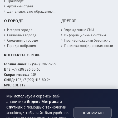
Транспорт
Архивный отдел
Деятельность по обращению с животными без владельцев
О ГОРОДЕ
ДРУГОЕ
История города
Учрежденные СМИ
Символика города
Информационные системы
Сведения о городе
Противопожарная безопасность
Города-побратимы
Политика конфиденциальности
КОНТАКТЫ СЛУЖБ
Горячая линия:
+7 (967) 938-99-99
ЦГБ:
+7 (928) 286-50-60
Скорая помощь:
103
ОМВД:
102, +7 (999) 418-80-24
МЧС:
101, 112
ЕДДС:
+7 (928) 576-09-83
Мы используем сервисы веб-
Электросети:
+7 (800) 220-02-20
Даггаз:
+7 (928) 980-64-04
аналитики
Яндекс Метрика
и
Горводоснаб:
+7 (928) 559-59-74
Спутник
с помощью технологии
Теплоснаб:
+7 (928) 873-27-09
«cookie», чтобы сайт был удобнее.
ПРИНИМАЮ
МФЦ:
+7 (938) 777-82-44