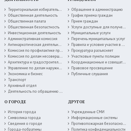
Территориальная избирательная комиссия
Обращение в администрацию
Общественная деятельность
График приема граждан
Общественная палата
Прием граждан
Общественная безопастность
Услуги доступные для получения в электронной форме
Инвестиционная деятельность
Муниципальные услуги
Административная комиссия
Перечень муниципальных услуг
Антинаркотическая деятельность
Правила и условия участия в жилищных программах
Комиссия по профилактике правонарушений
Прокуратура разъясняет
Комиссия по делам несовершеннолетних
Участковые пункты полиции
Архитектура и градостроительство
Координационные и совещательные органы
Управление по делам наружной рекламы
Правовое просвещение
Экономика и бизнес
Публичные слушания
Транспорт
Архивный отдел
Деятельность по обращению с животными без владельцев
О ГОРОДЕ
ДРУГОЕ
История города
Учрежденные СМИ
Символика города
Информационные системы
Сведения о городе
Противопожарная безопасность
Города-побратимы
Политика конфиденциальности