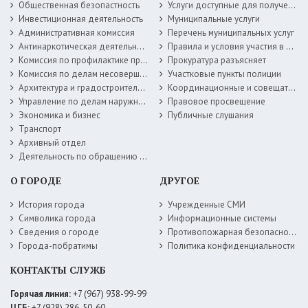
Общественная безопастность
Услуги доступные для получения в электронной форме
Инвестиционная деятельность
Муниципальные услуги
Административная комиссия
Перечень муниципальных услуг
Антинаркотическая деятельность
Правила и условия участия в жилищных программах
Комиссия по профилактике правонарушений
Прокуратура разъясняет
Комиссия по делам несовершеннолетних
Участковые пункты полиции
Архитектура и градостроительство
Координационные и совещательные органы
Управление по делам наружной рекламы
Правовое просвещение
Экономика и бизнес
Публичные слушания
Транспорт
Архивный отдел
Деятельность по обращению с животными без владельцев
О ГОРОДЕ
ДРУГОЕ
История города
Учрежденные СМИ
Символика города
Информационные системы
Сведения о городе
Противопожарная безопасность
Города-побратимы
Политика конфиденциальности
КОНТАКТЫ СЛУЖБ
Горячая линия:
+7 (967) 938-99-99
ЦГБ:
+7 (928) 286-50-60