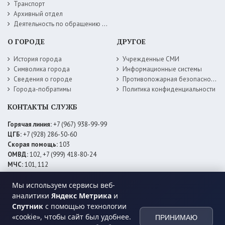
Транспорт
Архивный отдел
Деятельность по обращению с животными без владельцев
О ГОРОДЕ
ДРУГОЕ
История города
Учрежденные СМИ
Символика города
Информационные системы
Сведения о городе
Противопожарная безопасность
Города-побратимы
Политика конфиденциальности
КОНТАКТЫ СЛУЖБ
Горячая линия:
+7 (967) 938-99-99
ЦГБ:
+7 (928) 286-50-60
Скорая помощь:
103
ОМВД:
102, +7 (999) 418-80-24
МЧС:
101, 112
ЕДДС:
+7 (928) 576-09-83
Электросети:
+7 (800) 220-02-20
Мы используем сервисы веб-
Даггаз:
+7 (928) 980-64-04
аналитики
Яндекс Метрика
и
Горводоснаб:
+7 (928) 559-59-74
Спутник
с помощью технологии
Теплоснаб:
+7 (928) 873-27-09
«cookie», чтобы сайт был удобнее.
ПРИНИМАЮ
МФЦ:
+7 (938) 777-82-44