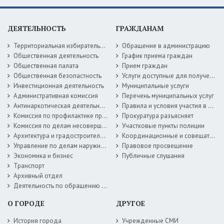
ДЕЯТЕЛЬНОСТЬ
ГРАЖДАНАМ
Территориальная избирательная комиссия
Обращение в администрацию
Общественная деятельность
График приема граждан
Общественная палата
Прием граждан
Общественная безопастность
Услуги доступные для получения в электронной форме
Инвестиционная деятельность
Муниципальные услуги
Административная комиссия
Перечень муниципальных услуг
Антинаркотическая деятельность
Правила и условия участия в жилищных программах
Комиссия по профилактике правонарушений
Прокуратура разъясняет
Комиссия по делам несовершеннолетних
Участковые пункты полиции
Архитектура и градостроительство
Координационные и совещательные органы
Управление по делам наружной рекламы
Правовое просвещение
Экономика и бизнес
Публичные слушания
Транспорт
Архивный отдел
Деятельность по обращению с животными без владельцев
О ГОРОДЕ
ДРУГОЕ
История города
Учрежденные СМИ