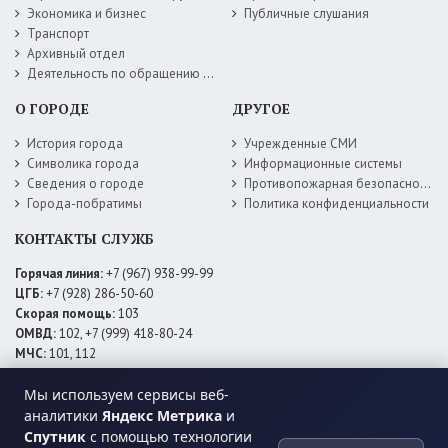
Экономика и бизнес
Публичные слушания
Транспорт
Архивный отдел
Деятельность по обращению с животными без владельцев
О ГОРОДЕ
ДРУГОЕ
История города
Учрежденные СМИ
Символика города
Информационные системы
Сведения о городе
Противопожарная безопасность
Города-побратимы
Политика конфиденциальности
КОНТАКТЫ СЛУЖБ
Горячая линия:
+7 (967) 938-99-99
ЦГБ:
+7 (928) 286-50-60
Скорая помощь:
103
ОМВД:
102, +7 (999) 418-80-24
МЧС:
101, 112
ЕДДС:
+7 (928) 576-09-83
Мы используем сервисы веб-
Электросети:
+7 (800) 220-02-20
Даггаз:
+7 (928) 980-64-04
аналитики
Яндекс Метрика
и
Горводоснаб:
+7 (928) 559-59-74
Спутник
с помощью технологии