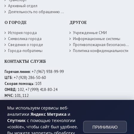
Архивный отдел
Деятельность по обращению с животными без владельцев
О ГОРОДЕ
ДРУГОЕ
История города
Учрежденные СМИ
Символика города
Информационные системы
Сведения о городе
Противопожарная безопасность
Города-побратимы
Политика конфиденциальности
КОНТАКТЫ СЛУЖБ
Горячая линия:
+7 (967) 938-99-99
ЦГБ:
+7 (928) 286-50-60
Скорая помощь:
103
ОМВД:
102, +7 (999) 418-80-24
МЧС:
101, 112
ЕДДС:
+7 (928) 576-09-83
Электросети:
+7 (800) 220-02-20
Мы используем сервисы веб-
Даггаз:
+7 (928) 980-64-04
аналитики
Яндекс Метрика
и
Горводоснаб:
+7 (928) 559-59-74
Спутник
с помощью технологии
Теплоснаб:
+7 (928) 873-27-09
«cookie», чтобы сайт был удобнее.
ПРИНИМАЮ
МФЦ:
+7 (938) 777-82-44
Вы можете запретить обработку