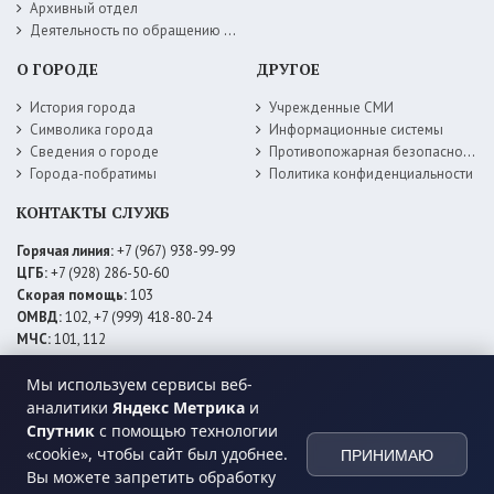
Архивный отдел
Деятельность по обращению с животными без владельцев
О ГОРОДЕ
ДРУГОЕ
История города
Учрежденные СМИ
Символика города
Информационные системы
Сведения о городе
Противопожарная безопасность
Города-побратимы
Политика конфиденциальности
КОНТАКТЫ СЛУЖБ
Горячая линия:
+7 (967) 938-99-99
ЦГБ:
+7 (928) 286-50-60
Скорая помощь:
103
ОМВД:
102, +7 (999) 418-80-24
МЧС:
101, 112
ЕДДС:
+7 (928) 576-09-83
Мы используем сервисы веб-
Электросети:
+7 (800) 220-02-20
Даггаз:
+7 (928) 980-64-04
аналитики
Яндекс Метрика
и
Горводоснаб:
+7 (928) 559-59-74
Спутник
с помощью технологии
Теплоснаб:
+7 (928) 873-27-09
«cookie», чтобы сайт был удобнее.
ПРИНИМАЮ
МФЦ:
+7 (938) 777-82-44
Вы можете запретить обработку