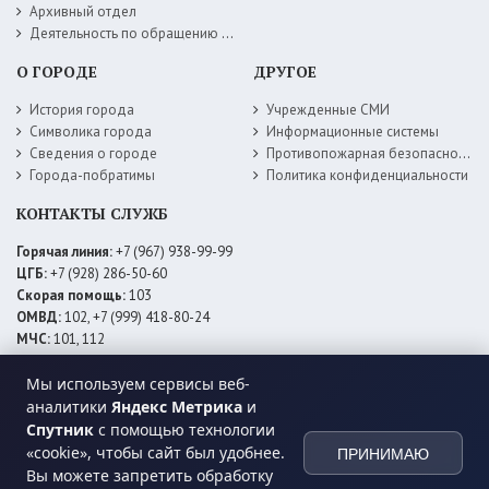
Архивный отдел
Деятельность по обращению с животными без владельцев
О ГОРОДЕ
ДРУГОЕ
История города
Учрежденные СМИ
Символика города
Информационные системы
Сведения о городе
Противопожарная безопасность
Города-побратимы
Политика конфиденциальности
КОНТАКТЫ СЛУЖБ
Горячая линия:
+7 (967) 938-99-99
ЦГБ:
+7 (928) 286-50-60
Скорая помощь:
103
ОМВД:
102, +7 (999) 418-80-24
МЧС:
101, 112
ЕДДС:
+7 (928) 576-09-83
Электросети:
+7 (800) 220-02-20
Мы используем сервисы веб-
Даггаз:
+7 (928) 980-64-04
аналитики
Яндекс Метрика
и
Горводоснаб:
+7 (928) 559-59-74
Спутник
с помощью технологии
Теплоснаб:
+7 (928) 873-27-09
«cookie», чтобы сайт был удобнее.
ПРИНИМАЮ
МФЦ:
+7 (938) 777-82-44
Вы можете запретить обработку