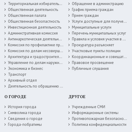
Территориальная избирательная комиссия
Обращение в администрацию
Общественная деятельность
График приема граждан
Общественная палата
Прием граждан
Общественная безопастность
Услуги доступные для получения в электронной форме
Инвестиционная деятельность
Муниципальные услуги
Административная комиссия
Перечень муниципальных услуг
Антинаркотическая деятельность
Правила и условия участия в жилищных программах
Комиссия по профилактике правонарушений
Прокуратура разъясняет
Комиссия по делам несовершеннолетних
Участковые пункты полиции
Архитектура и градостроительство
Координационные и совещательные органы
Управление по делам наружной рекламы
Правовое просвещение
Экономика и бизнес
Публичные слушания
Транспорт
Архивный отдел
Деятельность по обращению с животными без владельцев
О ГОРОДЕ
ДРУГОЕ
История города
Учрежденные СМИ
Символика города
Информационные системы
Сведения о городе
Противопожарная безопасность
Города-побратимы
Политика конфиденциальности