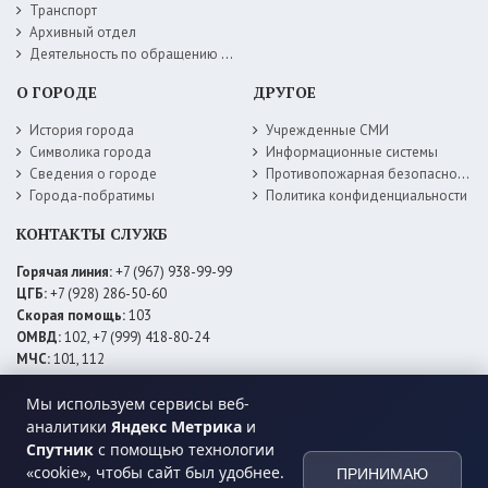
Транспорт
Архивный отдел
Деятельность по обращению с животными без владельцев
О ГОРОДЕ
ДРУГОЕ
История города
Учрежденные СМИ
Символика города
Информационные системы
Сведения о городе
Противопожарная безопасность
Города-побратимы
Политика конфиденциальности
КОНТАКТЫ СЛУЖБ
Горячая линия:
+7 (967) 938-99-99
ЦГБ:
+7 (928) 286-50-60
Скорая помощь:
103
ОМВД:
102, +7 (999) 418-80-24
МЧС:
101, 112
ЕДДС:
+7 (928) 576-09-83
Мы используем сервисы веб-
Электросети:
+7 (800) 220-02-20
Даггаз:
+7 (928) 980-64-04
аналитики
Яндекс Метрика
и
Горводоснаб:
+7 (928) 559-59-74
Спутник
с помощью технологии
Теплоснаб:
+7 (928) 873-27-09
«cookie», чтобы сайт был удобнее.
ПРИНИМАЮ