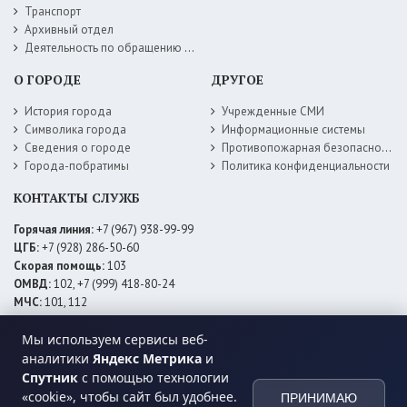
Транспорт
Архивный отдел
Деятельность по обращению с животными без владельцев
О ГОРОДЕ
ДРУГОЕ
История города
Учрежденные СМИ
Символика города
Информационные системы
Сведения о городе
Противопожарная безопасность
Города-побратимы
Политика конфиденциальности
КОНТАКТЫ СЛУЖБ
Горячая линия:
+7 (967) 938-99-99
ЦГБ:
+7 (928) 286-50-60
Скорая помощь:
103
ОМВД:
102, +7 (999) 418-80-24
МЧС:
101, 112
ЕДДС:
+7 (928) 576-09-83
Мы используем сервисы веб-
Электросети:
+7 (800) 220-02-20
Даггаз:
+7 (928) 980-64-04
аналитики
Яндекс Метрика
и
Горводоснаб:
+7 (928) 559-59-74
Спутник
с помощью технологии
Теплоснаб:
+7 (928) 873-27-09
«cookie», чтобы сайт был удобнее.
ПРИНИМАЮ