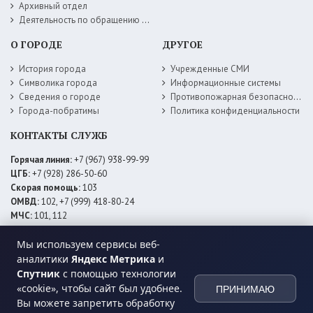
Архивный отдел
Деятельность по обращению с животными без владельцев
О ГОРОДЕ
ДРУГОЕ
История города
Учрежденные СМИ
Символика города
Информационные системы
Сведения о городе
Противопожарная безопасность
Города-побратимы
Политика конфиденциальности
КОНТАКТЫ СЛУЖБ
Горячая линия:
+7 (967) 938-99-99
ЦГБ:
+7 (928) 286-50-60
Скорая помощь:
103
ОМВД:
102, +7 (999) 418-80-24
МЧС:
101, 112
ЕДДС:
+7 (928) 576-09-83
Электросети:
+7 (800) 220-02-20
Мы используем сервисы веб-
Даггаз:
+7 (928) 980-64-04
аналитики
Яндекс Метрика
и
Горводоснаб:
+7 (928) 559-59-74
Спутник
с помощью технологии
Теплоснаб:
+7 (928) 873-27-09
«cookie», чтобы сайт был удобнее.
ПРИНИМАЮ
МФЦ:
+7 (938) 777-82-44
Вы можете запретить обработку