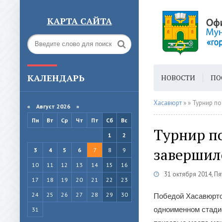
КАРТА САЙТА
КАЛЕНДАРЬ
НОВОСТИ
ПО
ГОРОДСКАЯ СРЕ
Хасавюрт
»
» Турнир п
«
Август 2026 »
Пн
Вт
Ср
Чт
Пт
Сб
Вс
Турнир п
1
2
завершил
3
4
5
6
7
8
9
10
11
12
13
14
15
16
31 октября 2014, П
17
18
19
20
21
22
23
24
25
26
27
28
29
30
Победой Хасавюрто
одноименном стади
31