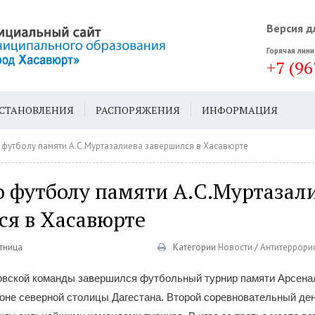
Версия д
Горячая лини
+7 (96
СТАНОВЛЕНИЯ
РАСПОРЯЖЕНИЯ
ИНФОРМАЦИЯ
ДА
ГЕН. ПЛАН
о футболу памяти А.С.Муртазалиева завершился в Хасавюрте
о футболу памяти А.С.Муртазал
ся в Хасавюрте
ятница
Категории
Новости
/
Антитеррори
вской команды завершился футбольный турнир памяти Арсена
оне северной столицы Дагестана. Второй соревновательный де