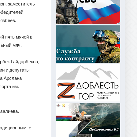
он, заместитель
победителей
язбеев.
й пять мячей в
льный мяч.
рбек Гайдарбеков,
ии и депутаты
да Арслана
орта им.
азалиева.
радиционным, с