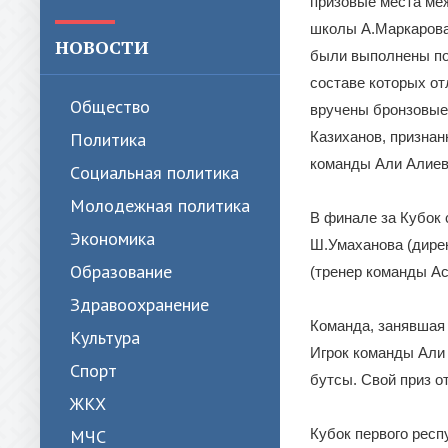
призовые места меж
школы А.Маркарова 
НОВОСТИ
были выполнены по
составе которых от
Общество
вручены бронзовые
Политика
Казиханов, признан
команды Али Алиев 
Cоциальная политика
Молодежная политика
В финале за Кубок
Экономика
Ш.Умаханова (дире
Образование
(тренер команды Ас
Здравоохранение
Команда, занявшая
Культура
Игрок команды Али
Спорт
бутсы. Свой приз о
ЖКХ
МЧС
Кубок первого рес