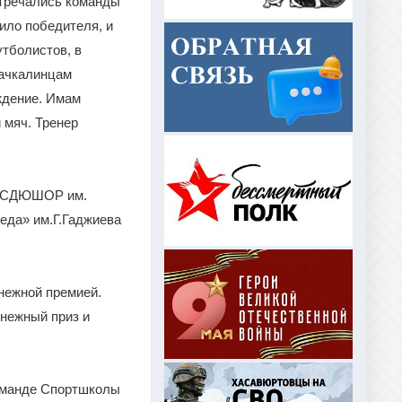
стречались команды
ило победителя, и
тболистов, в
хачкалинцам
ждение. Имам
 мяч. Тренер
да СДЮШОР им.
еда» им.Г.Гаджиева
нежной премией.
нежный приз и
команде Спортшколы