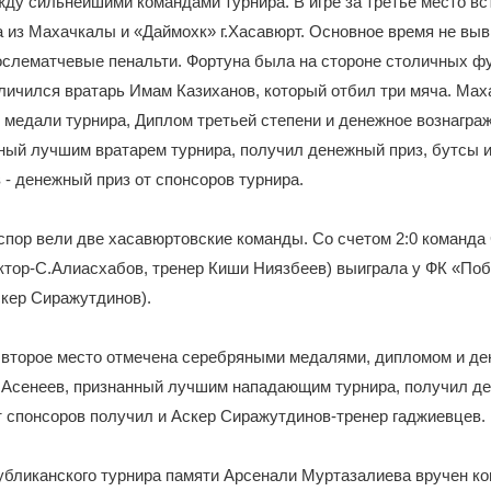
ду сильнейшими командами турнира. В игре за третье место в
из Махачкалы и «Даймохк» г.Хасавюрт. Основное время не выв
слематчевые пенальти. Фортуна была на стороне столичных фу
личился вратарь Имам Казиханов, который отбил три мяча. Ма
 медали турнира, Диплом третьей степени и денежное вознагра
ный лучшим вратарем турнира, получил денежный приз, бутсы и
- денежный приз от спонсоров турнира.
 спор вели две хасавюртовские команды. Со счетом 2:0 коман
ктор-С.Алиасхабов, тренер Киши Ниязбеев) выиграла у ФК «Поб
кер Сиражутдинов).
 второе место отмечена серебряными медалями, дипломом и де
 Асенеев, признанный лучшим нападающим турнира, получил де
т спонсоров получил и Аскер Сиражутдинов-тренер гаджиевцев.
публиканского турнира памяти Арсенали Муртазалиева вручен 