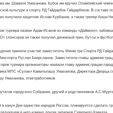
рва им. Шамиля Умаханова. Кубок им вручил Олимпийский чемпи
ской культуре и спорту РД Гайдарбек Гайдарбеков. В составе 
из получили защитник Ислам Курбанов, а также тренер Киши Ни
м турнира назван Адам Исаков из команды «Даймохк», забивши
 От спонсоров он также получил денежный приз, бутсы и футбо
ждения приняли участие заместитель Министра Спорта РД Гайда
Минспорта Руслан Биярсланов, Заместители главы администрац
соров турнира организаторы назвали главу администрации горо
ника МПС «Сулак» Камильпашу Умаханова, Директора Дворца сп
шу Умаханова, ответработников
утатов городского Собрания, друзей и родственников А.С.Мурт
 в канун Дня единства народов России, планируется сделать т
ледующем в него команд других регионов Северного Кавказа.