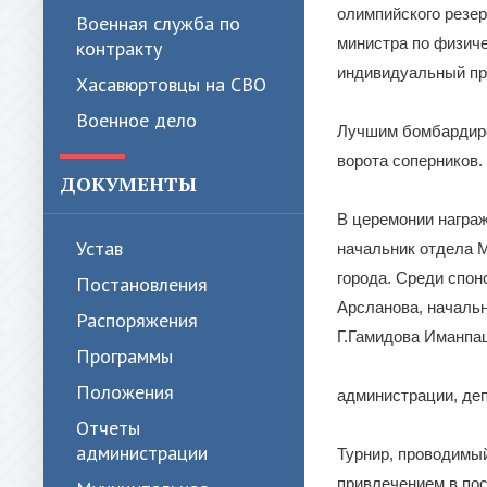
олимпийского резе
Военная служба по
министра по физиче
контракту
индивидуальный пр
Хасавюртовцы на СВО
Военное дело
Лучшим бомбардиро
ворота соперников.
ДОКУМЕНТЫ
В церемонии награ
Устав
начальник отдела 
города. Среди спон
Постановления
Арсланова, началь
Распоряжения
Г.Гамидова Иманпа
Программы
Положения
администрации, деп
Отчеты
администрации
Турнир, проводимый
привлечением в пос