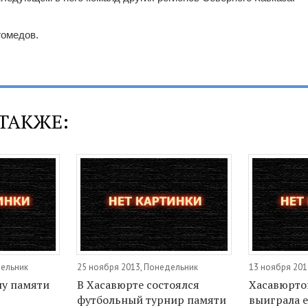
омедов.
ТАКЖЕ:
дельник
25 ноября 2013, Понедельник
13 ноября 201
лу памяти
В Хасавюрте состоялся
Хасавюрто
футбольный турнир памяти
выиграла 