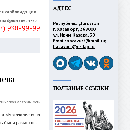
АДРЕС
ля слабовидящих
я по будням с 8:30-17:30:
Республика Дагестан
7) 938-99-99
г. Хасавюрт, 368000
ул. Ирчи-Казака, 39
Email:
xacavurt@mail.ru
;
hasavurt@e-dag.ru
иева
ПОЛЕЗНЫЕ ССЫЛКИ
стическая деятельность
ли Муртазалиева на
нь были разыграны