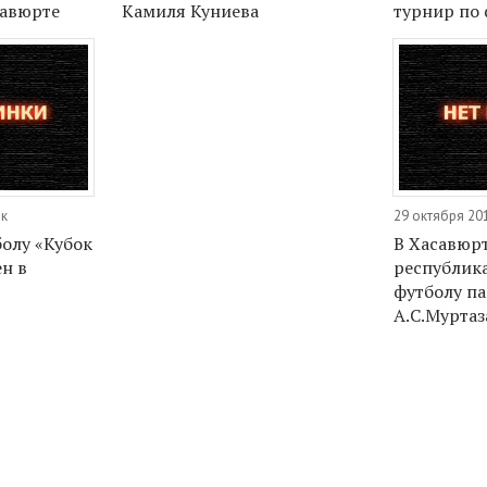
савюрте
Камиля Куниева
турнир по 
ик
29 октября 20
олу «Кубок
В Хасавюр
н в
республик
футболу п
А.С.Муртаз