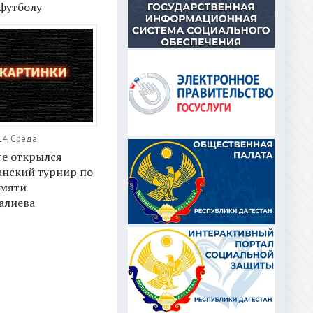
футболу
14, Среда
те открылся
анский турнир по
амяти
алиева