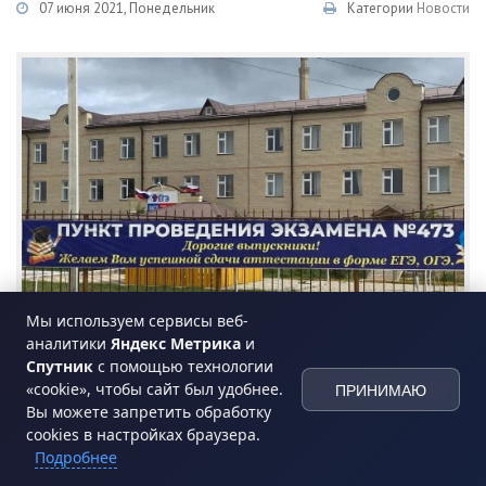
07 июня 2021, Понедельник
Категории
Новости
Мы используем сервисы веб-
аналитики
Яндекс Метрика
и
Спутник
с помощью технологии
7 июня в Хасавюрте на базе СОШ №19 выпускники школ
«cookie», чтобы сайт был удобнее.
ПРИНИМАЮ
Вы можете запретить обработку
города сдали Единый государственный экзамен по
cookies в настройках браузера.
математике.
Подробнее