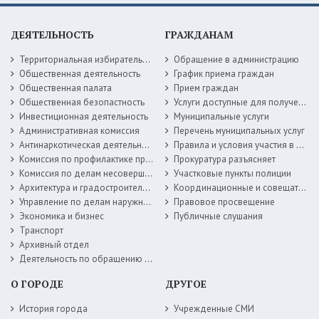
ДЕЯТЕЛЬНОСТЬ
ГРАЖДАНАМ
Территориальная избирательная комиссия
Обращение в администрацию
Общественная деятельность
График приема граждан
Общественная палата
Прием граждан
Общественная безопастность
Услуги доступные для получения в электронной форме
Инвестиционная деятельность
Муниципальные услуги
Административная комиссия
Перечень муниципальных услуг
Антинаркотическая деятельность
Правила и условия участия в жилищных программах
Комиссия по профилактике правонарушений
Прокуратура разъясняет
Комиссия по делам несовершеннолетних
Участковые пункты полиции
Архитектура и градостроительство
Координационные и совещательные органы
Управление по делам наружной рекламы
Правовое просвещение
Экономика и бизнес
Публичные слушания
Транспорт
Архивный отдел
Деятельность по обращению с животными без владельцев
О ГОРОДЕ
ДРУГОЕ
История города
Учрежденные СМИ