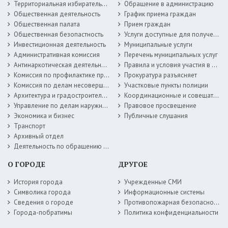
Территориальная избирательная комиссия
Обращение в администрацию
Общественная деятельность
График приема граждан
Общественная палата
Прием граждан
Общественная безопастность
Услуги доступные для получения в электронной форме
Инвестиционная деятельность
Муниципальные услуги
Административная комиссия
Перечень муниципальных услуг
Антинаркотическая деятельность
Правила и условия участия в жилищных программах
Комиссия по профилактике правонарушений
Прокуратура разъясняет
Комиссия по делам несовершеннолетних
Участковые пункты полиции
Архитектура и градостроительство
Координационные и совещательные органы
Управление по делам наружной рекламы
Правовое просвещение
Экономика и бизнес
Публичные слушания
Транспорт
Архивный отдел
Деятельность по обращению с животными без владельцев
О ГОРОДЕ
ДРУГОЕ
История города
Учрежденные СМИ
Символика города
Информационные системы
Сведения о городе
Противопожарная безопасность
Города-побратимы
Политика конфиденциальности