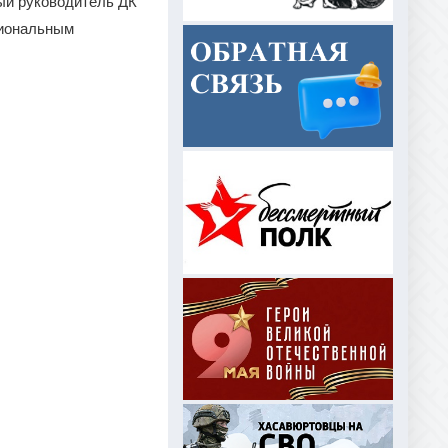
ый руководитель ДК
сиональным