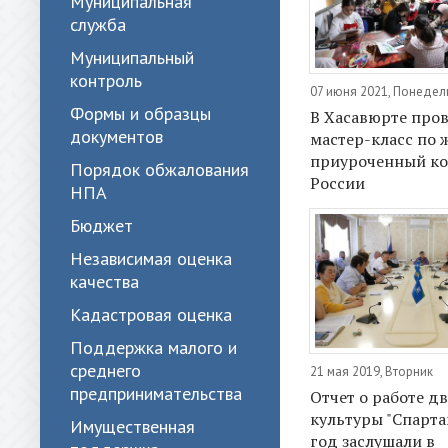
Муниципальная
служба
Муниципальный
контроль
07 июня 2021, Понедел
Формы и образцы
В Хасавюрте про
документов
мастер-класс по 
приуроченный к
Порядок обжалования
России
НПА
Бюджет
Независимая оценка
качества
Кадастровая оценка
Поддержка малого и
среднего
21 мая 2019, Вторник
предпринимательства
Отчет о работе д
культуры "Спартак
Имущественная
год заслушали в