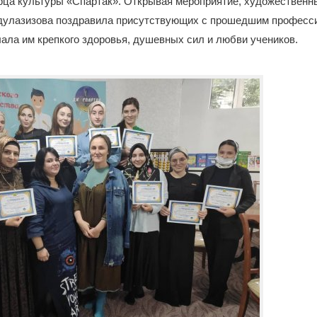
рца культуры «Спартак». Открывая мероприятие, художественн
дулазизова поздравила присутствующих с прошедшим профес
ала им крепкого здоровья, душевных сил и любви учеников.