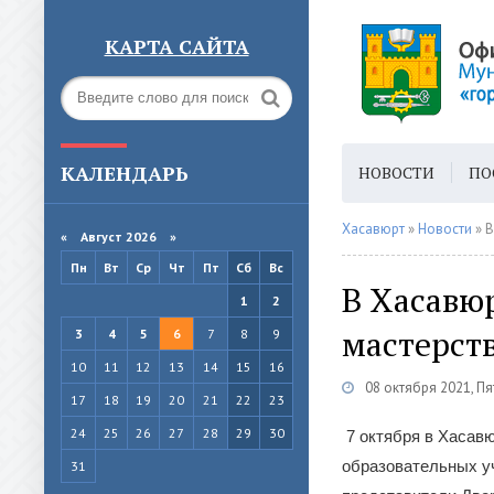
КАРТА САЙТА
КАЛЕНДАРЬ
НОВОСТИ
ПО
ГОРОДСКАЯ СРЕ
Хасавюрт
»
Новости
» В
«
Август 2026 »
Пн
Вт
Ср
Чт
Пт
Сб
Вс
В Хасавюр
1
2
мастерст
3
4
5
6
7
8
9
10
11
12
13
14
15
16
08 октября 2021, П
17
18
19
20
21
22
23
24
25
26
27
28
29
30
7 октября в Хасав
образовательных у
31