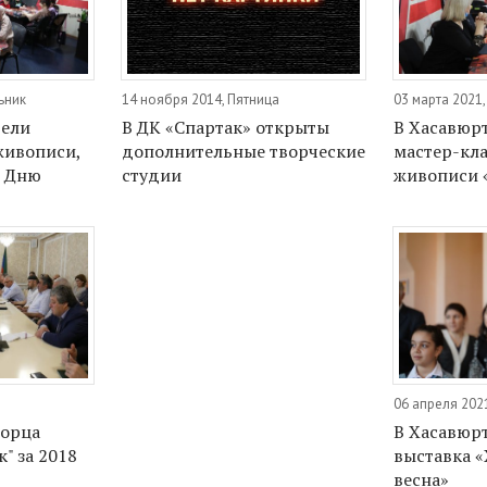
ьник
14 ноября 2014, Пятница
03 марта 2021
вели
В ДК «Спартак» открыты
В Хасавюрт
живописи,
дополнительные творческие
мастер-кла
о Дню
студии
живописи 
06 апреля 202
ворца
В Хасавюр
" за 2018
выставка 
весна»