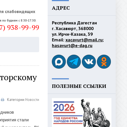
АДРЕС
ля слабовидящих
я по будням с 8:30-17:30:
Республика Дагестан
7) 938-99-99
г. Хасавюрт, 368000
ул. Ирчи-Казака, 39
Email:
xacavurt@mail.ru
;
hasavurt@e-dag.ru
аторскому
ПОЛЕЗНЫЕ ССЫЛКИ
Категории
Новости
удников
оприятия стали