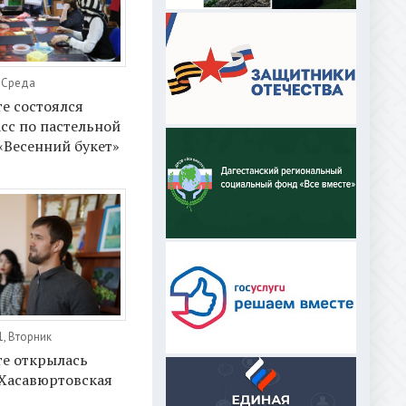
, Среда
е состоялся
сс по пастельной
«Весенний букет»
1, Вторник
те открылась
«Хасавюртовская