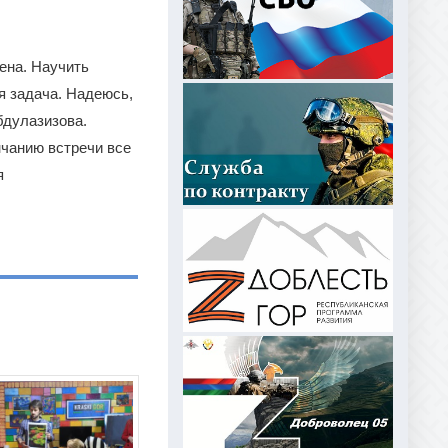
ена. Научить
я задача. Надеюсь,
бдулазизова.
нчанию встречи все
я