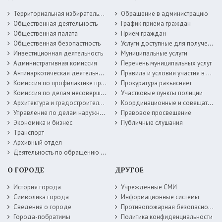
Территориальная избирательная комиссия
Обращение в администрацию
Общественная деятельность
График приема граждан
Общественная палата
Прием граждан
Общественная безопастность
Услуги доступные для получения в электронной форме
Инвестиционная деятельность
Муниципальные услуги
Административная комиссия
Перечень муниципальных услуг
Антинаркотическая деятельность
Правила и условия участия в жилищных программах
Комиссия по профилактике правонарушений
Прокуратура разъясняет
Комиссия по делам несовершеннолетних
Участковые пункты полиции
Архитектура и градостроительство
Координационные и совещательные органы
Управление по делам наружной рекламы
Правовое просвещение
Экономика и бизнес
Публичные слушания
Транспорт
Архивный отдел
Деятельность по обращению с животными без владельцев
О ГОРОДЕ
ДРУГОЕ
История города
Учрежденные СМИ
Символика города
Информационные системы
Сведения о городе
Противопожарная безопасность
Города-побратимы
Политика конфиденциальности