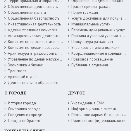
Территориальная избирательная комиссия
Обращение в администрацию
Общественная деятельность
График приема граждан
Общественная палата
Прием граждан
Общественная безопастность
Услуги доступные для получения в электронной форме
Инвестиционная деятельность
Муниципальные услуги
Административная комиссия
Перечень муниципальных услуг
Антинаркотическая деятельность
Правила и условия участия в жилищных программах
Комиссия по профилактике правонарушений
Прокуратура разъясняет
Комиссия по делам несовершеннолетних
Участковые пункты полиции
Архитектура и градостроительство
Координационные и совещательные органы
Управление по делам наружной рекламы
Правовое просвещение
Экономика и бизнес
Публичные слушания
Транспорт
Архивный отдел
Деятельность по обращению с животными без владельцев
О ГОРОДЕ
ДРУГОЕ
История города
Учрежденные СМИ
Символика города
Информационные системы
Сведения о городе
Противопожарная безопасность
Города-побратимы
Политика конфиденциальности
КОНТАКТЫ СЛУЖБ