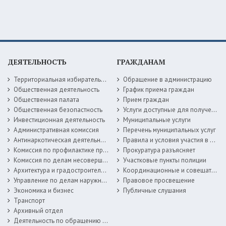
ДЕЯТЕЛЬНОСТЬ
ГРАЖДАНАМ
Территориальная избирательная комиссия
Обращение в администрацию
Общественная деятельность
График приема граждан
Общественная палата
Прием граждан
Общественная безопастность
Услуги доступные для получения в электронной форме
Инвестиционная деятельность
Муниципальные услуги
Административная комиссия
Перечень муниципальных услуг
Антинаркотическая деятельность
Правила и условия участия в жилищных программах
Комиссия по профилактике правонарушений
Прокуратура разъясняет
Комиссия по делам несовершеннолетних
Участковые пункты полиции
Архитектура и градостроительство
Координационные и совещательные органы
Управление по делам наружной рекламы
Правовое просвещение
Экономика и бизнес
Публичные слушания
Транспорт
Архивный отдел
Деятельность по обращению с животными без владельцев