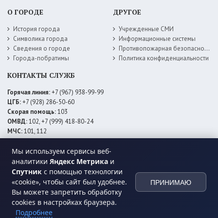
О ГОРОДЕ
ДРУГОЕ
История города
Учрежденные СМИ
Символика города
Информационные системы
Сведения о городе
Противопожарная безопасность
Города-побратимы
Политика конфиденциальности
КОНТАКТЫ СЛУЖБ
Горячая линия:
+7 (967) 938-99-99
ЦГБ:
+7 (928) 286-50-60
Скорая помощь:
103
ОМВД:
102, +7 (999) 418-80-24
МЧС:
101, 112
ЕДДС:
+7 (928) 576-09-83
Мы используем сервисы веб-
Электросети:
+7 (800) 220-02-20
Даггаз:
+7 (928) 980-64-04
аналитики
Яндекс Метрика
и
Горводоснаб:
+7 (928) 559-59-74
Спутник
с помощью технологии
Теплоснаб:
+7 (928) 873-27-09
«cookie», чтобы сайт был удобнее.
ПРИНИМАЮ
МФЦ:
+7 (938) 777-82-44
Вы можете запретить обработку
cookies в настройках браузера.
Подробнее
© 2026 Администрация
МО ГО «город Хасавюрт»