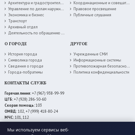
Архитектура и градостроительство
Координационные и совещательные органы
Управление по делам наружной рекламы
Правовое просвещение
Экономика и бизнес
Публичные слушания
Транспорт
Архивный отдел
Деятельность по обращению с животными без владельцев
О ГОРОДЕ
ДРУГОЕ
История города
Учрежденные СМИ
Символика города
Информационные системы
Сведения о городе
Противопожарная безопасность
Города-побратимы
Политика конфиденциальности
КОНТАКТЫ СЛУЖБ
Горячая линия:
+7 (967) 938-99-99
ЦГБ:
+7 (928) 286-50-60
Скорая помощь:
103
ОМВД:
102, +7 (999) 418-80-24
МЧС:
101, 112
ЕДДС:
+7 (928) 576-09-83
Мы используем сервисы веб-
Электросети:
+7 (800) 220-02-20