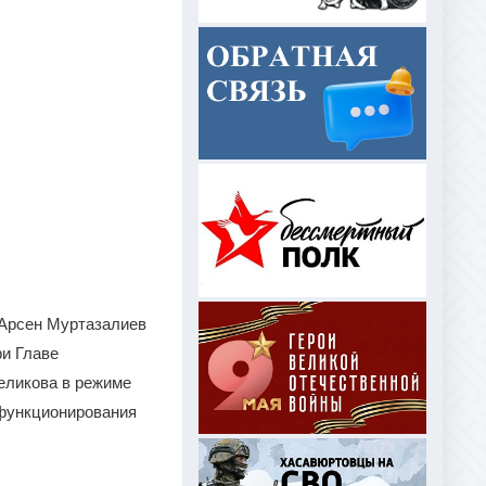
 Арсен Муртазалиев
ри Главе
еликова в режиме
функционирования