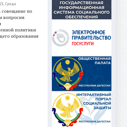
21, Среда
ь совещание по
м вопросам
и
венной политики
щего образования