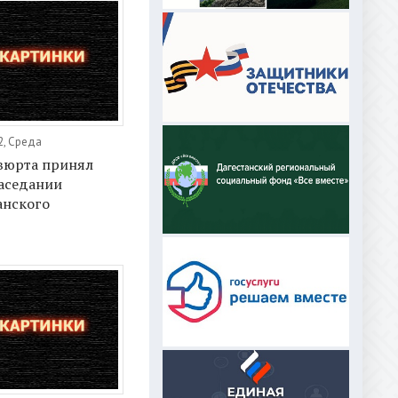
2, Среда
авюрта принял
заседании
анского