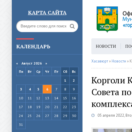
КАРТА САЙТА
КАЛЕНДАРЬ
НОВОСТИ
ПО
ГОРОДСКАЯ СРЕ
Хасавюрт
»
Новости
» К
«
Август 2026 »
Пн
Вт
Ср
Чт
Пт
Сб
Вс
Корголи К
1
2
Совета п
3
4
5
6
7
8
9
10
11
12
13
14
15
16
комплекс
17
18
19
20
21
22
23
05 апреля 2022, Вт
24
25
26
27
28
29
30
31