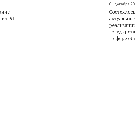
01 декабря 20
ание
Состоялос
сти РД
актуальны
реализаци
государст
в сфере об