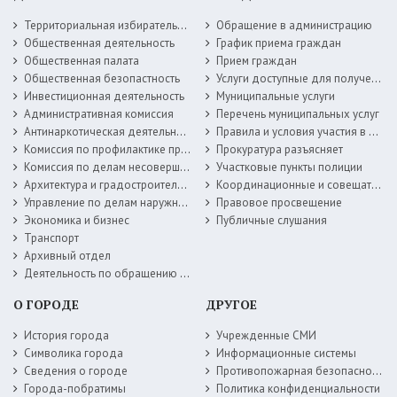
Территориальная избирательная комиссия
Обращение в администрацию
Общественная деятельность
График приема граждан
Общественная палата
Прием граждан
Общественная безопастность
Услуги доступные для получения в электронной форме
Инвестиционная деятельность
Муниципальные услуги
Административная комиссия
Перечень муниципальных услуг
Антинаркотическая деятельность
Правила и условия участия в жилищных программах
Комиссия по профилактике правонарушений
Прокуратура разъясняет
Комиссия по делам несовершеннолетних
Участковые пункты полиции
Архитектура и градостроительство
Координационные и совещательные органы
Управление по делам наружной рекламы
Правовое просвещение
Экономика и бизнес
Публичные слушания
Транспорт
Архивный отдел
Деятельность по обращению с животными без владельцев
О ГОРОДЕ
ДРУГОЕ
История города
Учрежденные СМИ
Символика города
Информационные системы
Сведения о городе
Противопожарная безопасность
Города-побратимы
Политика конфиденциальности