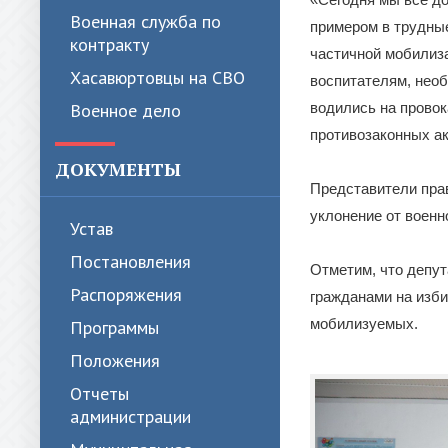
Военная служба по
примером в трудны
контракту
частичной мобилиза
Хасавюртовцы на СВО
воспитателям, необ
Военное дело
водились на провок
противозаконных ак
ДОКУМЕНТЫ
Представители пра
уклонение от воен
Устав
Постановления
Отметим, что депут
Распоряжения
гражданами на изби
мобилизуемых.
Программы
Положения
Отчеты
администрации