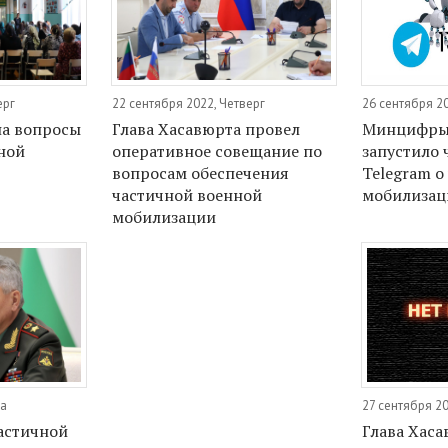
ерг
22 сентября 2022, Четверг
26 сентября 2
на вопросы
Глава Хасавюрта провел
Минцифры 
ной
оперативное совещание по
запустило 
вопросам обеспечения
Telegram о
частичной военной
мобилизац
мобилизации
да
27 сентября 20
астичной
Глава Хаса