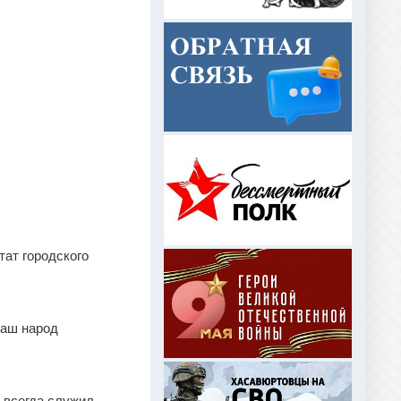
тат городского
наш народ
 всегда служил