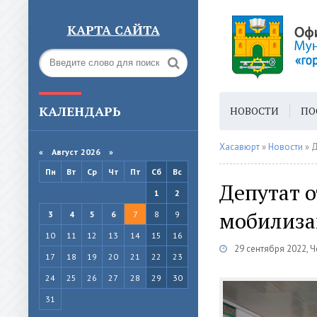
КАРТА САЙТА
КАЛЕНДАРЬ
НОВОСТИ
ПО
ГОРОДСКАЯ СРЕ
Хасавюрт
»
Новости
» Д
«
Август 2026 »
Пн
Вт
Ср
Чт
Пт
Сб
Вс
Депутат о
1
2
мобилиз
3
4
5
6
7
8
9
10
11
12
13
14
15
16
29 сентября 2022, Ч
17
18
19
20
21
22
23
24
25
26
27
28
29
30
31