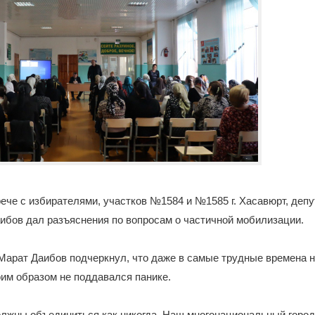
рече с избирателями, участков №1584 и №1585 г. Хасавюрт, депу
ибов дал разъяснения по вопросам о частичной мобилизации.
Марат Даибов подчеркнул, что даже в самые трудные времена 
оим образом не поддавался панике.
олжны объединиться как никогда. Наш многонациональный город