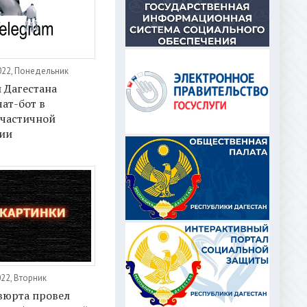
022, Понедельник
Дагестана
чат-бот в
 частичной
ии
22, Вторник
вюрта провел