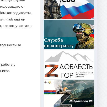
 информацию о
Нам как родителям,
я, чтоб они не
 так как участие в
твенности за
 работу с
нников