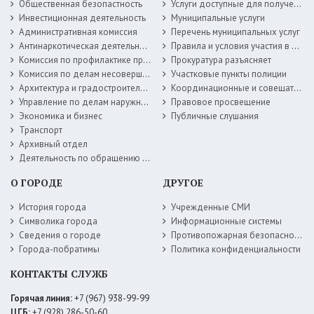
Общественная безопастность
Услуги доступные для получения в электронной форме
Инвестиционная деятельность
Муниципальные услуги
Административная комиссия
Перечень муниципальных услуг
Антинаркотическая деятельность
Правила и условия участия в жилищных программах
Комиссия по профилактике правонарушений
Прокуратура разъясняет
Комиссия по делам несовершеннолетних
Участковые пункты полиции
Архитектура и градостроительство
Координационные и совещательные органы
Управление по делам наружной рекламы
Правовое просвещение
Экономика и бизнес
Публичные слушания
Транспорт
Архивный отдел
Деятельность по обращению с животными без владельцев
О ГОРОДЕ
ДРУГОЕ
История города
Учрежденные СМИ
Символика города
Информационные системы
Сведения о городе
Противопожарная безопасность
Города-побратимы
Политика конфиденциальности
КОНТАКТЫ СЛУЖБ
Горячая линия:
+7 (967) 938-99-99
ЦГБ:
+7 (928) 286-50-60