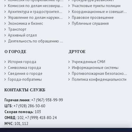
Комиссия по делам несовершеннолетних
Участковые пункты полиции
Архитектура и градостроительство
Координационные и совещательные органы
Управление по делам наружной рекламы
Правовое просвещение
Экономика и бизнес
Публичные слушания
Транспорт
Архивный отдел
Деятельность по обращению с животными без владельцев
О ГОРОДЕ
ДРУГОЕ
История города
Учрежденные СМИ
Символика города
Информационные системы
Сведения о городе
Противопожарная безопасность
Города-побратимы
Политика конфиденциальности
КОНТАКТЫ СЛУЖБ
Горячая линия:
+7 (967) 938-99-99
ЦГБ:
+7 (928) 286-50-60
Скорая помощь:
103
ОМВД:
102, +7 (999) 418-80-24
МЧС:
101, 112
ЕДДС:
+7 (928) 576-09-83