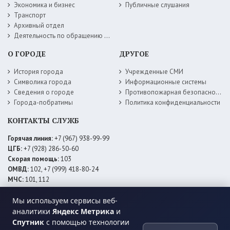
Экономика и бизнес
Публичные слушания
Транспорт
Архивный отдел
Деятельность по обращению с животными без владельцев
О ГОРОДЕ
ДРУГОЕ
История города
Учрежденные СМИ
Символика города
Информационные системы
Сведения о городе
Противопожарная безопасность
Города-побратимы
Политика конфиденциальности
КОНТАКТЫ СЛУЖБ
Горячая линия:
+7 (967) 938-99-99
ЦГБ:
+7 (928) 286-50-60
Скорая помощь:
103
ОМВД:
102, +7 (999) 418-80-24
МЧС:
101, 112
ЕДДС:
+7 (928) 576-09-83
Электросети:
+7 (800) 220-02-20
Мы используем сервисы веб-
Даггаз:
+7 (928) 980-64-04
аналитики
Яндекс Метрика
и
Горводоснаб:
+7 (928) 559-59-74
Спутник
с помощью технологии