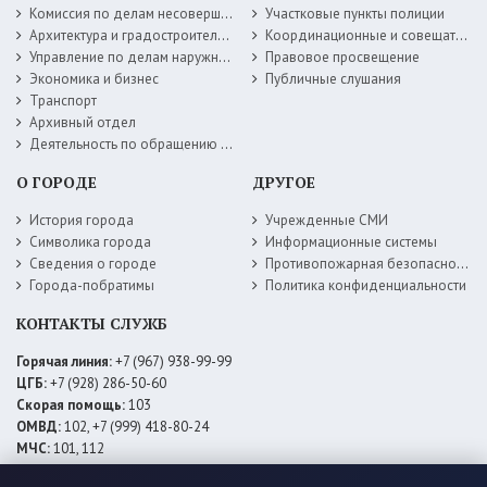
Комиссия по делам несовершеннолетних
Участковые пункты полиции
Архитектура и градостроительство
Координационные и совещательные органы
Управление по делам наружной рекламы
Правовое просвещение
Экономика и бизнес
Публичные слушания
Транспорт
Архивный отдел
Деятельность по обращению с животными без владельцев
О ГОРОДЕ
ДРУГОЕ
История города
Учрежденные СМИ
Символика города
Информационные системы
Сведения о городе
Противопожарная безопасность
Города-побратимы
Политика конфиденциальности
КОНТАКТЫ СЛУЖБ
Горячая линия:
+7 (967) 938-99-99
ЦГБ:
+7 (928) 286-50-60
Скорая помощь:
103
ОМВД:
102, +7 (999) 418-80-24
МЧС:
101, 112
ЕДДС:
+7 (928) 576-09-83