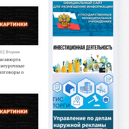
022, Вторник
Хасавюрта
внеурочные
азговоры о