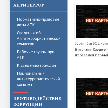
АНТИТЕРРОР
Нормативно-правовые
акты АТК
Сведения об
Антитеррористической
комиссии
01 сентября 2022, Четв
В школах Хасавю
Рабочие группы при
прозвенел первы
АТК
К сведению граждан
Национальный
антитеррористический
комитет
ПРОТИВОДЕЙСТВИЕ
КОРРУПЦИИ