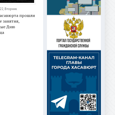
22, Вторник
Хасавюрта прошли
 занятия,
ные Дню
ца