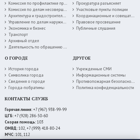
Комиссия по профилактике правонарушений
Прокуратура разъясняет
Комиссия по делам несовершеннолетних
Участковые пункты полиции
Архитектура и градостроительство
Координационные и совещательные органы
Управление по делам наружной рекламы
Правовое просвещение
Экономика и бизнес
Публичные слушания
Транспорт
Архивный отдел
Деятельность по обращению с животными без владельцев
О ГОРОДЕ
ДРУГОЕ
История города
Учрежденные СМИ
Символика города
Информационные системы
Сведения о городе
Противопожарная безопасность
Города-побратимы
Политика конфиденциальности
КОНТАКТЫ СЛУЖБ
Горячая линия:
+7 (967) 938-99-99
ЦГБ:
+7 (928) 286-50-60
Скорая помощь:
103
ОМВД:
102, +7 (999) 418-80-24
МЧС:
101, 112