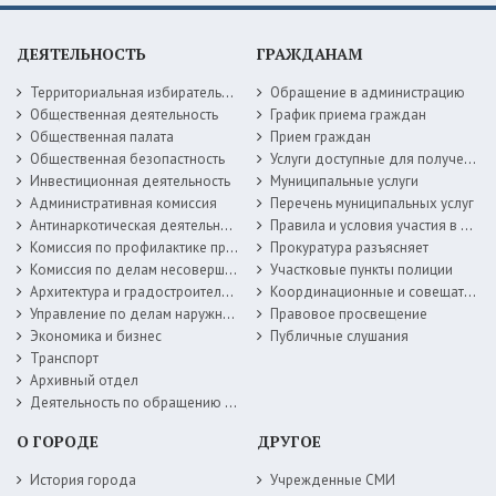
ДЕЯТЕЛЬНОСТЬ
ГРАЖДАНАМ
Территориальная избирательная комиссия
Обращение в администрацию
Общественная деятельность
График приема граждан
Общественная палата
Прием граждан
Общественная безопастность
Услуги доступные для получения в электронной форме
Инвестиционная деятельность
Муниципальные услуги
Административная комиссия
Перечень муниципальных услуг
Антинаркотическая деятельность
Правила и условия участия в жилищных программах
Комиссия по профилактике правонарушений
Прокуратура разъясняет
Комиссия по делам несовершеннолетних
Участковые пункты полиции
Архитектура и градостроительство
Координационные и совещательные органы
Управление по делам наружной рекламы
Правовое просвещение
Экономика и бизнес
Публичные слушания
Транспорт
Архивный отдел
Деятельность по обращению с животными без владельцев
О ГОРОДЕ
ДРУГОЕ
История города
Учрежденные СМИ