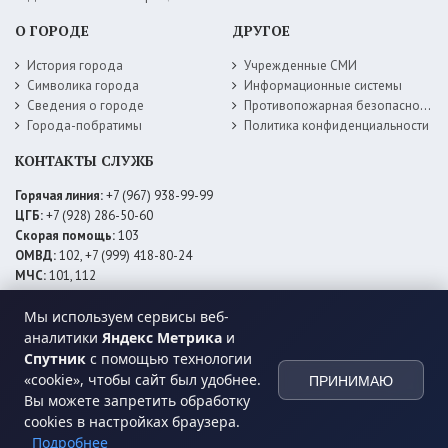
О ГОРОДЕ
ДРУГОЕ
История города
Учрежденные СМИ
Символика города
Информационные системы
Сведения о городе
Противопожарная безопасность
Города-побратимы
Политика конфиденциальности
КОНТАКТЫ СЛУЖБ
Горячая линия:
+7 (967) 938-99-99
ЦГБ:
+7 (928) 286-50-60
Скорая помощь:
103
ОМВД:
102, +7 (999) 418-80-24
МЧС:
101, 112
ЕДДС:
+7 (928) 576-09-83
Электросети:
+7 (800) 220-02-20
Мы используем сервисы веб-
Даггаз:
+7 (928) 980-64-04
аналитики
Яндекс Метрика
и
Горводоснаб:
+7 (928) 559-59-74
Спутник
с помощью технологии
Теплоснаб:
+7 (928) 873-27-09
«cookie», чтобы сайт был удобнее.
ПРИНИМАЮ
МФЦ:
+7 (938) 777-82-44
Вы можете запретить обработку
cookies в настройках браузера.
Подробнее
© 2026 Администрация
МО ГО «город Хасавюрт»