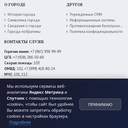
О ГОРОДЕ
ДРУГОЕ
История города
Учрежденные СМИ
Символика города
Информационные системы
Сведения о городе
Противопожарная безопасность
Города-побратимы
Политика конфиденциальности
КОНТАКТЫ СЛУЖБ
Горячая линия:
+7 (967) 938-99-99
ЦГБ:
+7 (928) 286-50-60
Скорая помощь:
103
ОМВД:
102, +7 (999) 418-80-24
МЧС:
101, 112
ЕДДС:
+7 (928) 576-09-83
Электросети:
+7 (800) 220-02-20
Мы используем сервисы веб-
Даггаз:
+7 (928) 980-64-04
аналитики
Яндекс Метрика
и
Горводоснаб:
+7 (928) 559-59-74
Спутник
с помощью технологии
Теплоснаб:
+7 (928) 873-27-09
«cookie», чтобы сайт был удобнее.
ПРИНИМАЮ
МФЦ:
+7 (938) 777-82-44
Вы можете запретить обработку
cookies в настройках браузера.
Подробнее
© 2026 Администрация
МО ГО «город Хасавюрт»