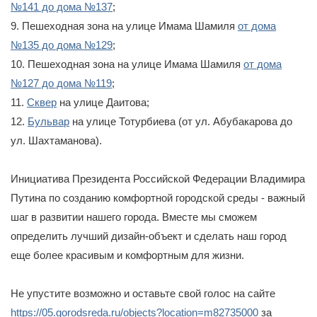
№141 до дома №137
;
9. Пешеходная зона на улице Имама Шамиля
от дома
№135 до дома №129
;
10. Пешеходная зона на улице Имама Шамиля
от дома
№127 до дома №119
;
11.
Сквер
на улице Даитова;
12.
Бульвар
на улице Тотурбиева (от ул. Абубакарова до
ул. Шахтаманова).
Инициатива Президента Российской Федерации Владимира
Путина по созданию комфортной городской среды - важный
шаг в развитии нашего города. Вместе мы сможем
определить лучший дизайн-объект и сделать наш город
еще более красивым и комфортным для жизни.
Не упустите возможно и оставьте свой голос на сайте
https://05.gorodsreda.ru/objects?location=m82735000
за