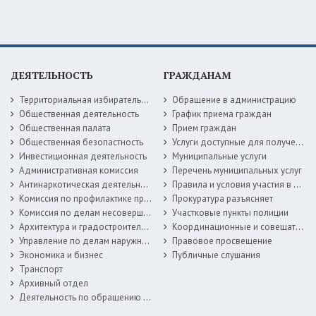
ДЕЯТЕЛЬНОСТЬ
ГРАЖДАНАМ
Территориальная избирательная комиссия
Обращение в администрацию
Общественная деятельность
График приема граждан
Общественная палата
Прием граждан
Общественная безопастность
Услуги доступные для получения в электронной форме
Инвестиционная деятельность
Муниципальные услуги
Административная комиссия
Перечень муниципальных услуг
Антинаркотическая деятельность
Правила и условия участия в жилищных программах
Комиссия по профилактике правонарушений
Прокуратура разъясняет
Комиссия по делам несовершеннолетних
Участковые пункты полиции
Архитектура и градостроительство
Координационные и совещательные органы
Управление по делам наружной рекламы
Правовое просвещение
Экономика и бизнес
Публичные слушания
Транспорт
Архивный отдел
Деятельность по обращению с животными без владельцев