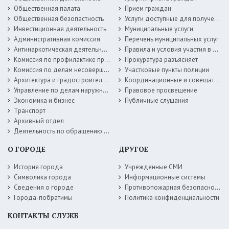
Общественная палата
Прием граждан
Общественная безопастность
Услуги доступные для получения в электронной форме
Инвестиционная деятельность
Муниципальные услуги
Административная комиссия
Перечень муниципальных услуг
Антинаркотическая деятельность
Правила и условия участия в жилищных программах
Комиссия по профилактике правонарушений
Прокуратура разъясняет
Комиссия по делам несовершеннолетних
Участковые пункты полиции
Архитектура и градостроительство
Координационные и совещательные органы
Управление по делам наружной рекламы
Правовое просвещение
Экономика и бизнес
Публичные слушания
Транспорт
Архивный отдел
Деятельность по обращению с животными без владельцев
О ГОРОДЕ
ДРУГОЕ
История города
Учрежденные СМИ
Символика города
Информационные системы
Сведения о городе
Противопожарная безопасность
Города-побратимы
Политика конфиденциальности
КОНТАКТЫ СЛУЖБ