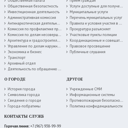
Общественная палата
Прием граждан
Общественная безопастность
Услуги доступные для получения в электронной форме
Инвестиционная деятельность
Муниципальные услуги
Административная комиссия
Перечень муниципальных услуг
Антинаркотическая деятельность
Правила и условия участия в жилищных программах
Комиссия по профилактике правонарушений
Прокуратура разъясняет
Комиссия по делам несовершеннолетних
Участковые пункты полиции
Архитектура и градостроительство
Координационные и совещательные органы
Управление по делам наружной рекламы
Правовое просвещение
Экономика и бизнес
Публичные слушания
Транспорт
Архивный отдел
Деятельность по обращению с животными без владельцев
О ГОРОДЕ
ДРУГОЕ
История города
Учрежденные СМИ
Символика города
Информационные системы
Сведения о городе
Противопожарная безопасность
Города-побратимы
Политика конфиденциальности
КОНТАКТЫ СЛУЖБ
Горячая линия:
+7 (967) 938-99-99