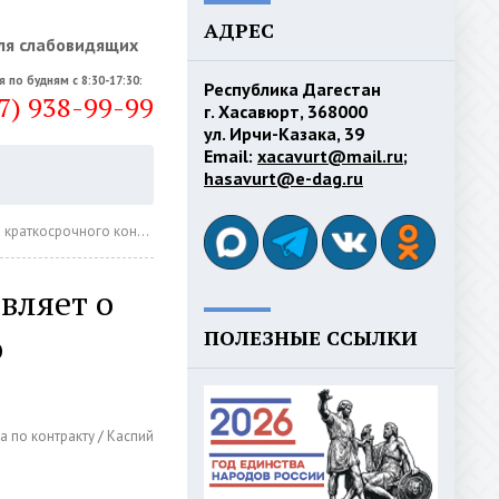
АДРЕС
ля слабовидящих
я по будням с 8:30-17:30:
Республика Дагестан
7) 938-99-99
г. Хасавюрт, 368000
ул. Ирчи-Казака, 39
Email:
xacavurt@mail.ru
;
hasavurt@e-dag.ru
 сроком от 6 до 12 месяцев
вляет о
ПОЛЕЗНЫЕ ССЫЛКИ
о
а по контракту
/
Каспий