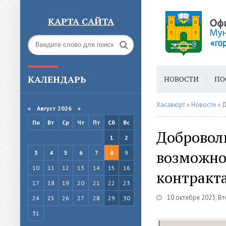
КАРТА САЙТА
КАЛЕНДАРЬ
НОВОСТИ
ПО
ГОРОДСКАЯ СРЕ
Хасавюрт
»
Новости
» До
«
Август 2026 »
Пн
Вт
Ср
Чт
Пт
Сб
Вс
Доброволь
1
2
возможно
3
4
5
6
7
8
9
10
11
12
13
14
15
16
контракта
17
18
19
20
21
22
23
10 октября 2023, В
24
25
26
27
28
29
30
31