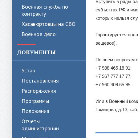
Вступить в ряды ба
Военная служба по
субъектах РФ и им
контракту
которых нельзя слу
Хасавюртовцы на СВО
Военное дело
Гарантируется полн
вещевое).
ДОКУМЕНТЫ
По всем вопросам 
+7 988 465 18 91;
Устав
+7 967 777 17 77;
Постановления
+7 960 409 65 95.
Распоряжения
Программы
Или в Военный коми
Гамидова, д.13, каб
Положения
Отчеты
администрации