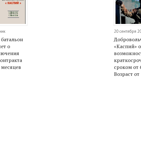
ник
20 сентября 2
 батальон
Доброволь
ет о
«Каспий» о
лючения
возможнос
контракта
краткосро
2 месяцев
сроком от 
Возраст от 