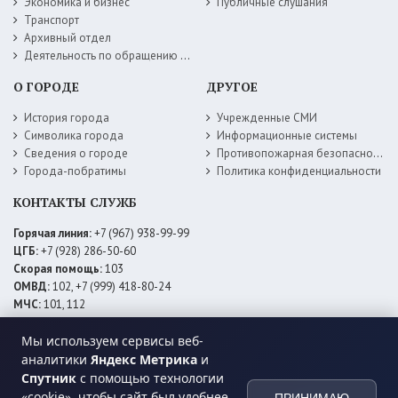
Экономика и бизнес
Публичные слушания
Транспорт
Архивный отдел
Деятельность по обращению с животными без владельцев
О ГОРОДЕ
ДРУГОЕ
История города
Учрежденные СМИ
Символика города
Информационные системы
Сведения о городе
Противопожарная безопасность
Города-побратимы
Политика конфиденциальности
КОНТАКТЫ СЛУЖБ
Горячая линия:
+7 (967) 938-99-99
ЦГБ:
+7 (928) 286-50-60
Скорая помощь:
103
ОМВД:
102, +7 (999) 418-80-24
МЧС:
101, 112
ЕДДС:
+7 (928) 576-09-83
Мы используем сервисы веб-
Электросети:
+7 (800) 220-02-20
Даггаз:
+7 (928) 980-64-04
аналитики
Яндекс Метрика
и
Горводоснаб:
+7 (928) 559-59-74
Спутник
с помощью технологии
Теплоснаб:
+7 (928) 873-27-09
«cookie», чтобы сайт был удобнее.
ПРИНИМАЮ