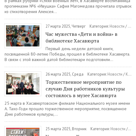
В рамках рубрики «Стихи военных лет», в Хасавюрте воспитанница
прогимназии №6 «Ивушка» Сафия Магомедова прочитала отрывок
из стихотворения Алексея...
27 марта 2025, Четверг
Категория:
Новости
/
Куль
Час мужества «Дети и война» в
библиотеке Хасавюрта
Первый день недели детской книги,
посвященной 80-летию Победы, прошел в библиотеке Хасавюрта.
В связи с этой важной датой библиотекари подготовили...
26 марта 2025, Среда
Категория:
Новости
/
Культура
Торжественное мероприятие по
случаю Дня работников культуры
состоялось в музее Хасавюрта
25 марта в Хасавюртовском филиале Национального музея имени
А. Тахо-Годи прошло торжественное мероприятие, посвященное
Дню работников культуры,...
25 марта 2025, Вторник
Категория:
Новости
/
Обр