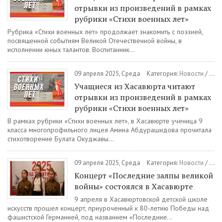
отрывки из произведений в рамках
рубрики «Стихи военных лет»
Рубрика «Стихи военных лет» продолжает знакомить с поэзией,
посвященной событиям Великой Отечественной войны, в
исполнении юных талантов. Воспитанник...
09 апреля 2025, Среда
Категория:
Новости
/
Общ
Учащиеся из Хасавюрта читают
отрывки из произведений в рамках
рубрики «Стихи военных лет»
В рамках рубрики «Стихи военных лет», в Хасавюрте ученица 9
класса многопрофильного лицея Амина Абдурашидова прочитала
стихотворение Булата Окуджавы...
09 апреля 2025, Среда
Категория:
Новости
/
Куль
Концерт «Последние залпы великой
войны» состоялся в Хасавюрте
9 апреля в Хасавюртовской детской школе
искусств прошел концерт, приуроченный к 80-летию Победы над
фашистской Германией, под названием «Последние...