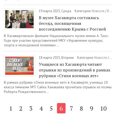
19 марта 2025, Среда
Категория:
Новости
/
Культура
В музее Хасавюрта состоялась
беседа, посвященная
воссоединению Крыма с Россией
В Хасавюртовском филиале Национального музея имени А. Тахо-
Годи при участии представителей МКУ «Управление культуры,
спорта и молодежной политики»...
18 марта 2025, Вторник
Категория:
Новости
/
Общ
Учащиеся из Хасавюрта читают
отрывки из произведений в рамках
рубрики «Стихи военных лет»
В рамках рубрики «Стихи военных лет» в Хасавюрте, ученица 10
класса гимназии №3 Сайха Ханакаева прочитала отрывок из поэмы
Роберта Рождественского...
1
2
3
4
5
6
7
8
9
10