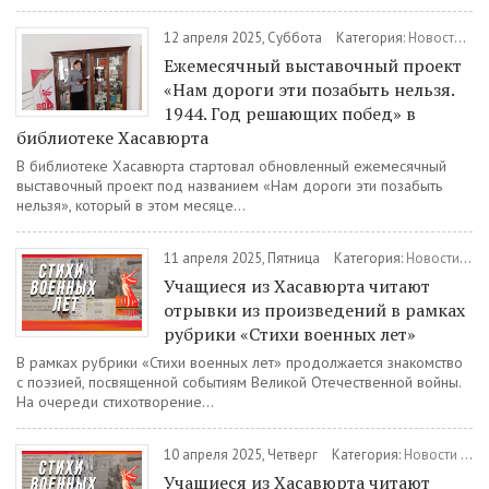
12 апреля 2025, Суббота
Категория:
Новости
/
Ку
Ежемесячный выставочный проект
«Нам дороги эти позабыть нельзя.
1944. Год решающих побед» в
библиотеке Хасавюрта
️В библиотеке Хасавюрта стартовал обновленный ежемесячный
выставочный проект под названием «Нам дороги эти позабыть
нельзя», который в этом месяце...
11 апреля 2025, Пятница
Категория:
Новости
/
Об
Учащиеся из Хасавюрта читают
отрывки из произведений в рамках
рубрики «Стихи военных лет»
В рамках рубрики «Стихи военных лет» продолжается знакомство
с поэзией, посвященной событиям Великой Отечественной войны.
На очереди стихотворение...
10 апреля 2025, Четверг
Категория:
Новости
/
Об
Учащиеся из Хасавюрта читают