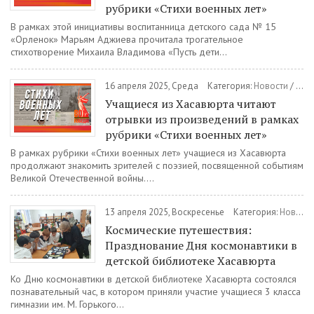
рубрики «Стихи военных лет»
В рамках этой инициативы воспитанница детского сада № 15
«Орленок» Марьям Аджиева прочитала трогательное
стихотворение Михаила Владимова «Пусть дети...
16 апреля 2025, Среда
Категория:
Новости
/
Общ
Учащиеся из Хасавюрта читают
отрывки из произведений в рамках
рубрики «Стихи военных лет»
В рамках рубрики «Стихи военных лет» учащиеся из Хасавюрта
продолжают знакомить зрителей с поэзией, посвященной событиям
Великой Отечественной войны....
13 апреля 2025, Воскресенье
Категория:
Новости
Космические путешествия:
Празднование Дня космонавтики в
детской библиотеке Хасавюрта
Ко Дню космонавтики в детской библиотеке Хасавюрта состоялся
познавательный час, в котором приняли участие учащиеся 3 класса
гимназии им. М. Горького...