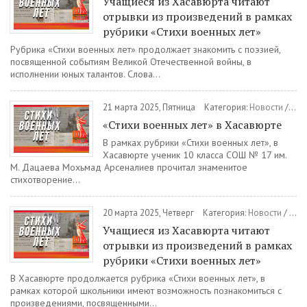
Учащиеся из Хасавюрта читают
отрывки из произведений в рамках
рубрики «Стихи военных лет»
Рубрика «Стихи военных лет» продолжает знакомить с поэзией,
посвященной событиям Великой Отечественной войны, в
исполнении юных талантов. Слова...
21 марта 2025, Пятница
Категория:
Новости
/
Обр
«Стихи военных лет» в Хасавюрте
В рамках рубрики «Стихи военных лет», в
Хасавюрте ученик 10 класса СОШ № 17 им.
М. Дацаева Мохьмад Арсеналиев прочитал знаменитое
стихотворение...
20 марта 2025, Четверг
Категория:
Новости
/
Обр
Учащиеся из Хасавюрта читают
отрывки из произведений в рамках
рубрики «Стихи военных лет»
В Хасавюрте продолжается рубрика «Стихи военных лет», в
рамках которой школьники имеют возможность познакомиться с
произведениями, посвященными...