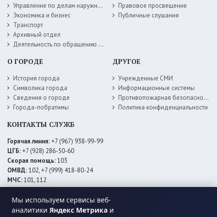
Управление по делам наружной рекламы
Правовое просвещение
Экономика и бизнес
Публичные слушания
Транспорт
Архивный отдел
Деятельность по обращению с животными без владельцев
О ГОРОДЕ
ДРУГОЕ
История города
Учрежденные СМИ
Символика города
Информационные системы
Сведения о городе
Противопожарная безопасность
Города-побратимы
Политика конфиденциальности
КОНТАКТЫ СЛУЖБ
Горячая линия:
+7 (967) 938-99-99
ЦГБ:
+7 (928) 286-50-60
Скорая помощь:
103
ОМВД:
102, +7 (999) 418-80-24
МЧС:
101, 112
ЕДДС:
+7 (928) 576-09-83
Мы используем сервисы веб-
Электросети:
+7 (800) 220-02-20
Даггаз:
+7 (928) 980-64-04
аналитики
Яндекс Метрика
и