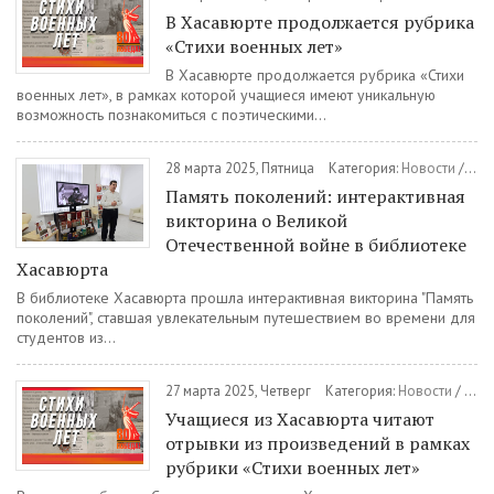
В Хасавюрте продолжается рубрика
«Стихи военных лет»
В Хасавюрте продолжается рубрика «Стихи
военных лет», в рамках которой учащиеся имеют уникальную
возможность познакомиться с поэтическими...
28 марта 2025, Пятница
Категория:
Новости
/
Кул
Память поколений: интерактивная
викторина о Великой
Отечественной войне в библиотеке
Хасавюрта
В библиотеке Хасавюрта прошла интерактивная викторина "Память
поколений", ставшая увлекательным путешествием во времени для
студентов из...
27 марта 2025, Четверг
Категория:
Новости
/
Обр
Учащиеся из Хасавюрта читают
отрывки из произведений в рамках
рубрики «Стихи военных лет»