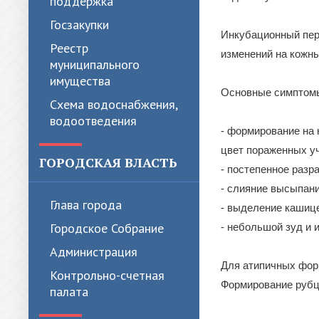
поддержка
Госзакупки
Инкубационный пер
Реестр
изменений на кожн
муниципального
имущества
Основные симптом
Схема водоснабжения,
водоотведения
- формирование на 
цвет пораженных уч
ГОРОДСКАЯ ВЛАСТЬ
- постепенное разр
- слияние высыпани
Глава города
- выделение кашиц
Городское Собрание
- небольшой зуд и 
Администрация
Для атипичных фор
Контрольно-счетная
Формирование рубц
палата