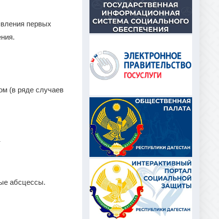
явления первых
ния.
ом (в ряде случаев
т
ые абсцессы.