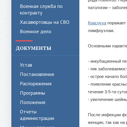
Военная служба по
патологии – заболе
контракту
Хасавюртовцы на СВО
Краснуха
поражает 
Военное дело
лимфоузлам.
Основными характе
ДОКУМЕНТЫ
- инкубационный пер
Устав
- пик заболеваемост
Постановления
- острое начало бол
Распоряжения
- появление красны
течение 3-5-ти суто
Программы
- увеличение шейн
Положения
Отчеты
После инфекции фо
администрации
женщин, так как на