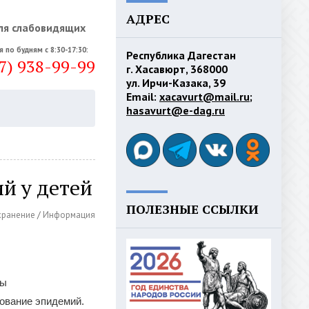
АДРЕС
ля слабовидящих
я по будням с 8:30-17:30:
Республика Дагестан
7) 938-99-99
г. Хасавюрт, 368000
ул. Ирчи-Казака, 39
Email:
xacavurt@mail.ru
;
hasavurt@e-dag.ru
й у детей
ПОЛЕЗНЫЕ ССЫЛКИ
хранение
/
Информация
ны
ование эпидемий.