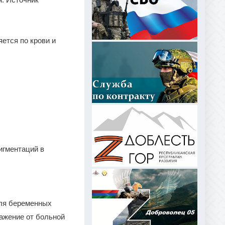
ется по крови и
игментаций в
для беременных
ражение от больной