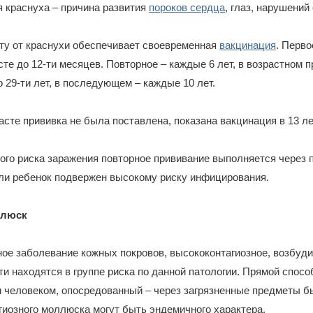
 краснуха – причина развития
пороков сердца
, глаз, нарушений
ту от краснухи обеспечивает своевременная
вакцинация
. Перв
сте до 12-ти месяцев. Повторное – каждые 6 лет, в возрастном п
до 29-ти лет, в последующем – каждые 10 лет.
асте прививка не была поставлена, показана вакцинация в 13 ле
го риска заражения повторное прививание выполняется через п
сли ребенок подвержен высокому риску инфицирования.
ллюск
ое заболевание кожных покровов, высококонтагиозное, возбуди
ети находятся в группе риска по данной патологии. Прямой спосо
 человеком, опосредованный – через загрязненные предметы бы
гиозного моллюска могут быть эндемичного характера.