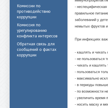
иммунопрофилактик
Комиссии по
- неспецифическая 
противодействию
правильное питани
коррупции
заболеваний у дете
Комиссия по
немытых фруктов и
урегулированию
конфликта интересов
При инфекциях важ
Обратная связь для
сообщений о фактах
- кашлять и чихат
коррупции
- не пользоваться 
- чихать и кашлять
- пользоваться тол
- максимально иск
- в периоды повыш
- по возможности н
- увеличить время 
- носить маску и м