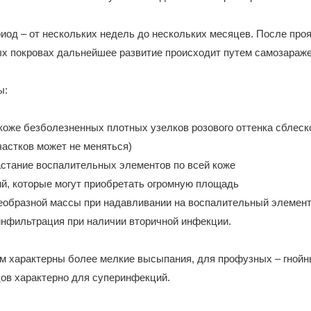
иод – от нескольких недель до нескольких месяцев. После про
ых покровах дальнейшее развитие происходит путем самозараже
ы:
коже безболезненных плотных узелков розового оттенка сблеск
астков может не меняться)
астание воспалительных элементов по всей коже
й, которые могут приобретать огромную площадь
еобразной массы при надавливании на воспалительный элемен
инфильтрация при наличии вторичной инфекции.
м характерны более мелкие высыпания, для профузных – гнойн
ов характерно для суперинфекций.