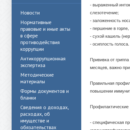
- выраженный инток
Новости
слезотечение;
- заложенность нос
Нормативные
правовые и иные акты
- першение в горле,
в сфере
- сухой кашель (не
противодействия
- осиплость голоса.
коррупции
Антикоррупционная
Прививка от гриппа
экспертиза
месяцев, важно при
Методические
материалы
Правильная профил
Формы документов и
повышении иммунит
бланки
Сведения о доходах,
Профилактические 
расходах, об
имуществе и
- специфическая пр
обязательствах