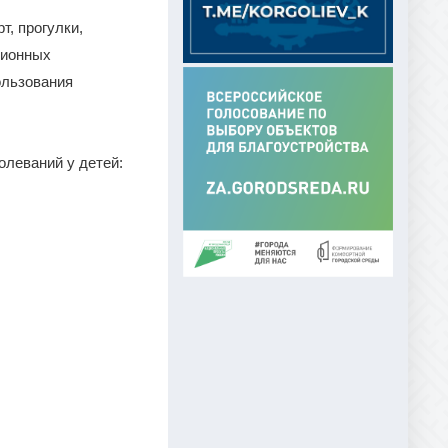
т, прогулки,
ционных
ользования
леваний у детей: