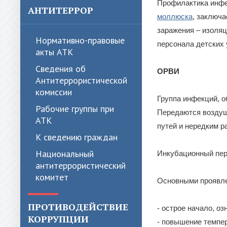
Профилактика инфе
АНТИТЕРРОР
моллюска
, заключа
заражения – изоляц
Нормативно-правовые
персонала детских
акты АТК
Сведения об
ОРВИ
Антитеррористической
комиссии
Группа инфекций, 
Рабочие группы при
Передаются воздуш
АТК
путей и нередким 
К сведению граждан
Национальный
Инкубационный пери
антитеррористический
комитет
Основными проявл
ПРОТИВОДЕЙСТВИЕ
- острое начало, оз
КОРРУПЦИИ
- повышение темпер