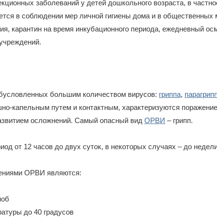
кционных заболеваний у детей дошкольного возраста, в частно
ется в соблюдении мер личной гигиены дома и в общественных 
ия, карантин на время инкубационного периода, ежедневный осм
 учреждений.
обусловленных большим количеством вирусов:
гриппа
,
парагрип
но-капельным путем и контактным, характеризуются поражени
развитием осложнений. Самый опасный вид
ОРВИ
– грипп.
од от 12 часов до двух суток, в некоторых случаях – до недели
ениями ОРВИ являются:
ноб
атуры до 40 градусов