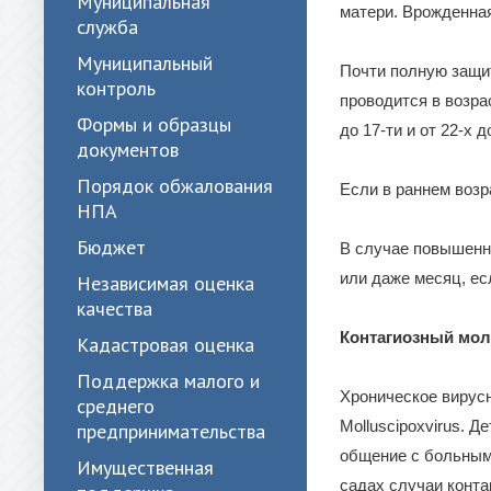
Муниципальная
матери. Врожденная
служба
Муниципальный
Почти полную защи
контроль
проводится в возра
Формы и образцы
до 17-ти и от 22-х 
документов
Порядок обжалования
Если в раннем возр
НПА
Бюджет
В случае повышенно
или даже месяц, е
Независимая оценка
качества
Контагиозный мо
Кадастровая оценка
Поддержка малого и
Хроническое вирусн
среднего
Molluscipoxvirus. Д
предпринимательства
общение с больным
Имущественная
садах случаи конта