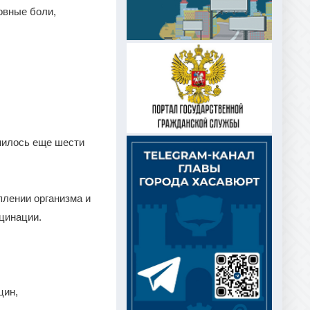
овные боли,
лнилось еще шести
лении организма и
цинации.
цин,