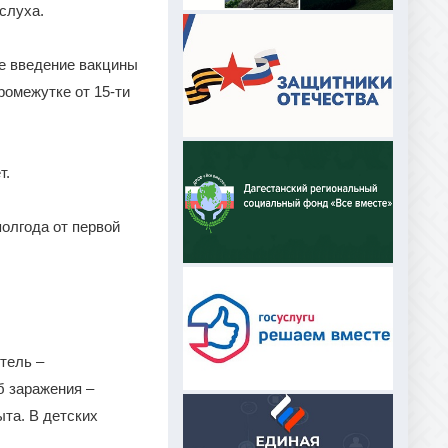
 слуха.
ое введение вакцины
ромежутке от 15-ти
т.
олгода от первой
тель –
б заражения –
та. В детских