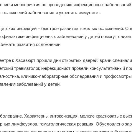
ение и мероприятия по проведению инфекционных заболеваний 
т осложнений заболевания и укрепить иммунитет.
 детских инфекций – быстрое развитие тяжелых осложнений. С
офилактике инфекционных заболеваний у детей помогут снизит
збежать развития осложнений.
нтре г. Хасавюрт прошли дни открытых дверей: врачи специал
детский травматолог, инфекционист провели консультативный пр
агностика, клинико-лабораторные обследования и профосмотры
вления заболеваний у детей.
болевание. Характерны интоксикация, мелкие красноватые выс
арных лимфоузлов, гематологическая реакция. Обусловлено за
редается воздушно-капельным путем, а также контактно-бытовы