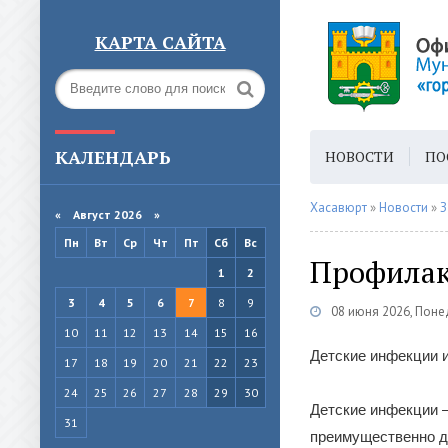
КАРТА САЙТА
КАЛЕНДАРЬ
НОВОСТИ
ПО
ГОРОДСКАЯ СРЕ
Хасавюрт
»
Новости
»
З
«
Август 2026 »
Пн
Вт
Ср
Чт
Пт
Сб
Вс
Профилак
1
2
3
4
5
6
7
8
9
08 июня 2026, Пон
10
11
12
13
14
15
16
Детские инфекции и
17
18
19
20
21
22
23
24
25
26
27
28
29
30
Детские инфекции –
31
преимущественно д