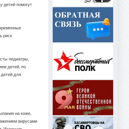
у детей помогут
овременные
ь риск
исты педиатры,
ием детей, по
 детей для
ыпания на коже,
ражением вирусами
м. Источник