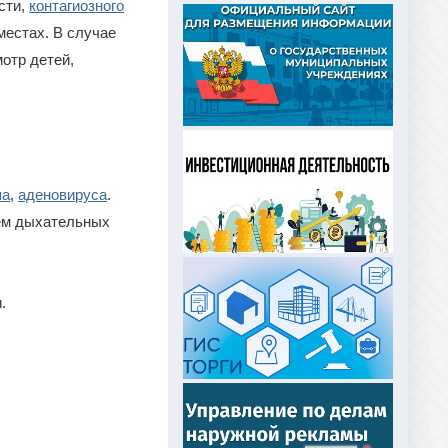
сти,
контагиозного
местах. В случае
отр детей,
па
,
аденовируса
.
ем дыхательных
.