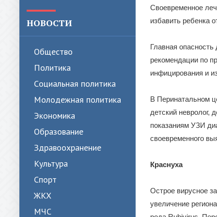
Своевременное леч
избавить ребенка о
НОВОСТИ
Главная опасность
Общество
рекомендации по пр
Политика
инфицирования и и
Cоциальная политика
Молодежная политика
В Перинатальном це
детский невролог, 
Экономика
показаниям УЗИ ди
Образование
своевременного выя
Здравоохранение
Культура
Краснуха
Спорт
Острое вирусное за
ЖКХ
увеличение регион
МЧС
рода Rubivirus. Пе