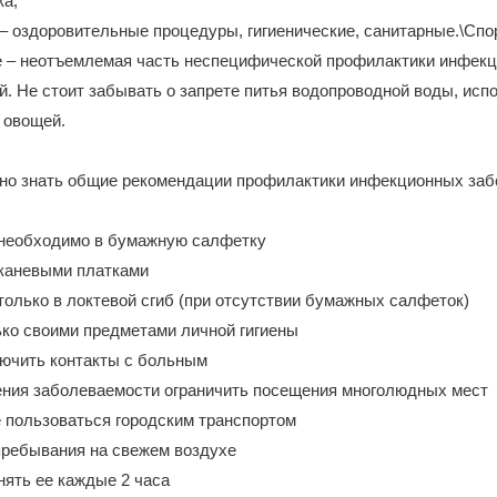
а;
– оздоровительные процедуры, гигиенические, санитарные.\Спор
е – неотъемлемая часть неспецифической профилактики инфек
й. Не стоит забывать о запрете питья водопроводной воды, исп
 овощей.
но знать общие рекомендации профилактики инфекционных забо
ь необходимо в бумажную салфетку
тканевыми платками
 только в локтевой сгиб (при отсутствии бумажных салфеток)
ько своими предметами личной гигиены
лючить контакты с больным
ения заболеваемости ограничить посещения многолюдных мест
е пользоваться городским транспортом
пребывания на свежем воздухе
енять ее каждые 2 часа