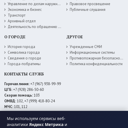
Управление по делам наружной рекламы
Правовое просвещение
Экономика и бизнес
Публичные слушания
Транспорт
Архивный отдел
Деятельность по обращению с животными без владельцев
О ГОРОДЕ
ДРУГОЕ
История города
Учрежденные СМИ
Символика города
Информационные системы
Сведения о городе
Противопожарная безопасность
Города-побратимы
Политика конфиденциальности
КОНТАКТЫ СЛУЖБ
Горячая линия:
+7 (967) 938-99-99
ЦГБ:
+7 (928) 286-50-60
Скорая помощь:
103
ОМВД:
102, +7 (999) 418-80-24
МЧС:
101, 112
ЕДДС:
+7 (928) 576-09-83
Мы используем сервисы веб-
Электросети:
+7 (800) 220-02-20
Даггаз:
+7 (928) 980-64-04
аналитики
Яндекс Метрика
и